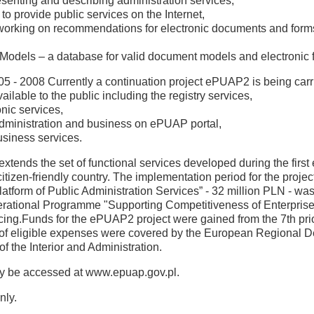
senting and describing administration services,
 provide public services on the Internet,
rts working on recommendations for electronic documents and form
Models – a database for valid document models and electronic 
5 - 2008 Currently a continuation project ePUAP2 is being carrie
ilable to the public including the registry services,
onic services,
administration and business on ePUAP portal,
usiness services.
xtends the set of functional services developed during the first e
tizen-friendly country. The implementation period for the projec
 Platform of Public Administration Services” - 32 million PLN - 
ational Programme "Supporting Competitiveness of Enterprises 
cing.Funds for the ePUAP2 project were gained from the 7th pri
f eligible expenses were covered by the European Regional D
of the Interior and Administration.
ay be accessed at www.epuap.gov.pl.
nly.