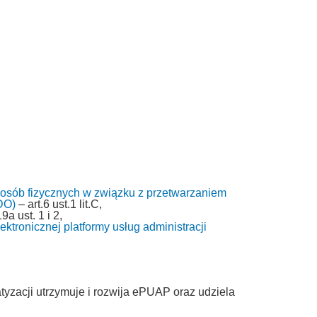
 osób fizycznych w związku z przetwarzaniem
DO)
– art.6 ust.1 lit.C,
9a ust. 1 i 2,
ktronicznej platformy usług administracji
tyzacji utrzymuje i rozwija ePUAP oraz udziela