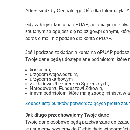
Adres siedziby Centralnego Ośrodka Informatyki: 
Gdy założysz konto na ePUAP, automatycznie utworz
zaufanym zalogujesz się na pz.gov.pl danymi, któ
adres e-mail niż podane dla konta ePUAP.
Jeśli podczas zakładania konta na ePUAP podasz
Twoje dane będą udostępniane podmiotom, które ma
konsulom,
urzędom wojewódzkim,
urzędom skarbowym,
Zakładowi Ubezpieczeń Społecznych,
Narodowemu Funduszowi Zdrowia,
innym podmiotom, które mają zgodę ministra wła
Zobacz listę punktów potwierdzających profile zau
Jak długo przechowujemy Twoje dane
Twoje dane osobowe będą przetwarzane do czasu, a
je usuniemy, wyślemy do Ciebie dwie wiadomości 