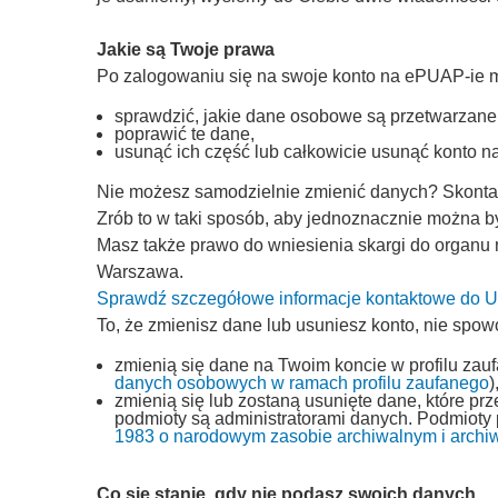
Jakie są Twoje prawa
Po zalogowaniu się na swoje konto na ePUAP-ie 
sprawdzić, jakie dane osobowe są przetwarzane
poprawić te dane,
usunąć ich część lub całkowicie usunąć konto 
Nie możesz samodzielnie zmienić danych? Skontakt
Zrób to w taki sposób, aby jednoznacznie można by
Masz także prawo do wniesienia skargi do organu
Warszawa.
Sprawdź szczegółowe informacje kontaktowe do
To, że zmienisz dane lub usuniesz konto, nie spow
zmienią się dane na Twoim koncie w profilu zau
danych osobowych w ramach profilu zaufanego
)
zmienią się lub zostaną usunięte dane, które p
podmioty są administratorami danych. Podmioty
1983 o narodowym zasobie archiwalnym i archi
Co się stanie, gdy nie podasz swoich danych