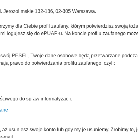
Al. Jerozolimskie 132-136, 02-305 Warszawa.
ymy dla Ciebie profil zaufany, którym potwierdzisz swoją tożs
rymi logujesz się do ePUAP-u. Na koncie profilu zaufanego mo
 swój PESEL, Twoje dane osobowe będą przetwarzane podczas p
ją prawo do potwierdzania profilu zaufanego, czyli:
ściwego do spraw informatyzacji.
fane
ż usuniesz swoje konto lub gdy my je usuniemy. Zrobimy to, je
e-mail.