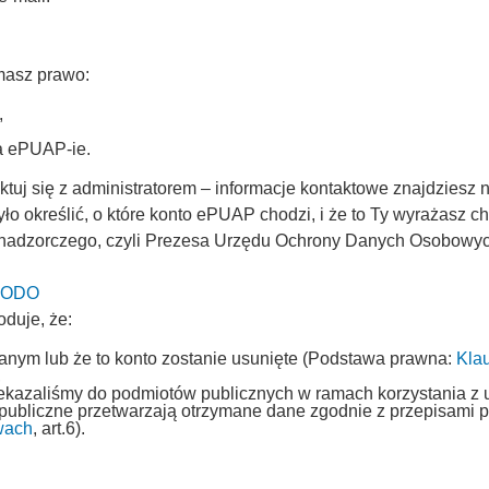
masz prawo:
,
na ePUAP-ie.
uj się z administratorem – informacje kontaktowe znajdziesz n
ło określić, o które konto ePUAP chodzi, i że to Ty wyrażasz 
 nadzorczego, czyli Prezesa Urzędu Ochrony Danych Osobowych 
 UODO
oduje, że:
fanym lub że to konto zostanie usunięte (Podstawa prawna:
Kla
,
rzekazaliśmy do podmiotów publicznych w ramach korzystania z 
 publiczne przetwarzają otrzymane dane zgodnie z przepisami
wach
, art.6).