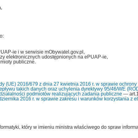
,
o:
PUAP-ie i w serwisie mObywatel.gov.pl,
zy elektronicznych udostępnionych na ePUAP-ie,
mioty publiczne.
y (UE) 2016/679 z dnia 27 kwietnia 2016 r. w sprawie ochrony
pływu takich danych oraz uchylenia dyrektywy 95/46/WE (RO
i działalności podmiotów realizujących zadania publiczne
— art.1
ziernika 2016 r. w sprawie zakresu i warunków korzystania z ele
ormatyki, który w imieniu ministra właściwego do spraw informa