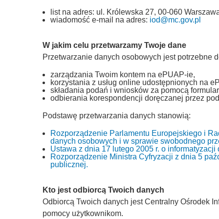
list na adres: ul. Królewska 27, 00-060 Warszawa
wiadomość e-mail na adres:
iod@mc.gov.pl
W jakim celu przetwarzamy Twoje dane
Przetwarzanie danych osobowych jest potrzebne d
zarządzania Twoim kontem na ePUAP-ie,
korzystania z usług online udostępnionych na e
składania podań i wniosków za pomocą formular
odbierania korespondencji doręczanej przez pod
Podstawę przetwarzania danych stanowią:
Rozporządzenie Parlamentu Europejskiego i Rad
danych osobowych i w sprawie swobodnego prze
Ustawa z dnia 17 lutego 2005 r. o informatyzacj
Rozporządzenie Ministra Cyfryzacji z dnia 5 paźd
publicznej.
Kto jest odbiorcą Twoich danych
Odbiorcą Twoich danych jest Centralny Ośrodek Inf
pomocy użytkownikom.