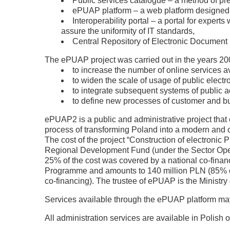
Public services catalogue – a method of pre
ePUAP platform – a web platform designed to
Interoperability portal – a portal for expe
assure the uniformity of IT standards,
Central Repository of Electronic Document 
The ePUAP project was carried out in the years 200
to increase the number of online services ava
to widen the scale of usage of public electr
to integrate subsequent systems of public 
to define new processes of customer and b
ePUAP2 is a public and administrative project that e
process of transforming Poland into a modern and ci
The cost of the project “Construction of electronic
Regional Development Fund (under the Sector Oper
25% of the cost was covered by a national co-finan
Programme and amounts to 140 million PLN (85% o
co-financing). The trustee of ePUAP is the Ministry 
Services available through the ePUAP platform m
All administration services are available in Polish o