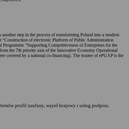
UAP-ie,
 is another step in the process of transforming Poland into a modern
ct “Construction of electronic Platform of Public Administration
l Programme "Supporting Competitiveness of Enterprises for the
rom the 7th priority axis of the Innovative Economy Operational
r. w sprawie ochrony osób
covered by a national co-financing). The trustee of ePUAP is the
pływu takich danych oraz
ania publiczne
— art.19a
runków korzystania z
temów profil zaufany, węzeł krajowy i usług podpisu.
do spraw informatyzacji