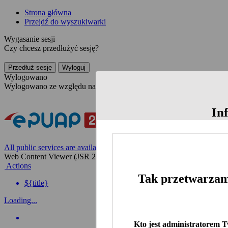
Strona główna
Przejdź do wyszukiwarki
Wygasanie sesji
Czy chcesz przedłużyć sesję?
Przedłuż sesję
Wyloguj
Wylogowano
Wylogowano ze względu na nieaktywność
In
All public services are available on the Polish website
Web Content Viewer (JSR 286)
Actions
Tak przetwarzam
${title}
Loading...
Kto jest administratorem 