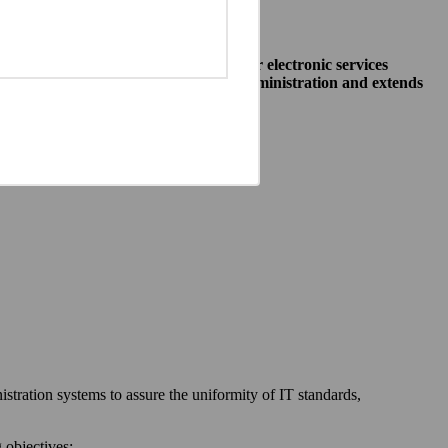
o allow public institutions make their electronic services
access to different systems of public administration and extends
ewska 27, 00-060 Warszawa,
 communication between:
stration systems to assure the uniformity of IT standards,
 objectives: