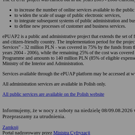
zarządzania Twoim
to increase the number of online services available to the public 
korzystania z usług
to widen the scale of usage of public electronic services,
to integrate subsequent systems of public administration and b
składania podań i 
to define new processes of customer and business services.
odbierania korespon
ePUAP2 is a public and administrative project that extends the set of f
and citizen-friendly country. The implementation period for the projec
Podstawę przetwarzania dany
Services” - 32 million PLN - was covered in 75% by the funds from 
years 2004 - 2006), while the remaining 25% of the cost was covered
Rozporządzenie Parl
Programme and amounts to 140 million PLN (85% of eligible expense
fizycznych w związ
Ministry of the Interior and Administration.
uchylenia dyrekty
Services available through the ePUAP platform may be accessed at 
Ustawa z dnia 17 lu
ust. 1 i 2,
All administration services are available in Polish only.
Rozporządzenie Mini
All public services are available on the Polish website
elektronicznej platf
Informujemy, że w nocy z soboty na niedzielę 08/09.08.2026 
Przepraszamy za utrudnienia.
Kto jest odbiorcą Twoich 
Zamknij
Odbiorcą Twoich danych jest
Portal nadzorowany przez
Ministra Cyfryzacji