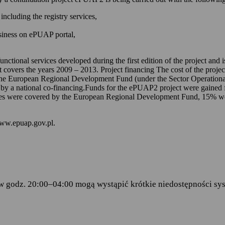
 kontem na ePUAP-ie,
including the registry services,
 online udostępnionych na ePUAP-ie i w serwisie mObywatel.gov.pl,
usiness on ePUAP portal,
wniosków za pomocą formularzy elektronicznych udostępnionych na eP
dencji doręczanej przez podmioty publiczne.
unctional services developed during the first edition of the project and
t covers the years 2009 – 2013. Project financing The cost of the proje
ch stanowią:
the European Regional Development Fund (under the Sector Operationa
 by a national co-financing.Funds for the ePUAP2 project were gained f
amentu Europejskiego i Rady (UE) 2016/679 z dnia 27 kwietnia 2016 
s were covered by the European Regional Development Fund, 15% were 
ku z przetwarzaniem danych osobowych i w sprawie swobodnego prze
wy 95/46/WE (RODO)
– art.6 ust.1 lit.C,
www.epuap.gov.pl.
tego 2005 r. o informatyzacji działalności podmiotów realizujących zad
stra Cyfryzacji z dnia 5 października 2016 r. w sprawie zakresu i wa
ormy usług administracji publicznej.
w godz. 20:00–04:00 mogą wystąpić krótkie niedostępności sys
danych
 Centralny Ośrodek Informatyki, który w imieniu ministra właściwego 