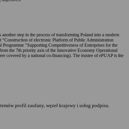
UAP-ie,
 is another step in the process of transforming Poland into a modern
ct “Construction of electronic Platform of Public Administration
l Programme "Supporting Competitiveness of Enterprises for the
rom the 7th priority axis of the Innovative Economy Operational
r. w sprawie ochrony osób
covered by a national co-financing). The trustee of ePUAP is the
pływu takich danych oraz
ania publiczne
— art.19a
runków korzystania z
temów profil zaufany, węzeł krajowy i usług podpisu.
do spraw informatyzacji