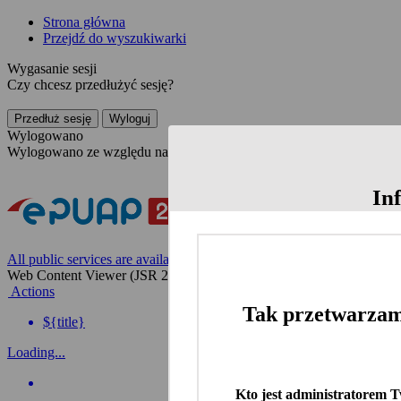
Strona główna
Przejdź do wyszukiwarki
Wygasanie sesji
Czy chcesz przedłużyć sesję?
Przedłuż sesję
Wyloguj
Wylogowano
Wylogowano ze względu na nieaktywność
In
All public services are available on the Polish website
Web Content Viewer (JSR 286)
Actions
Tak przetwarzam
${title}
Loading...
Kto jest administratorem 