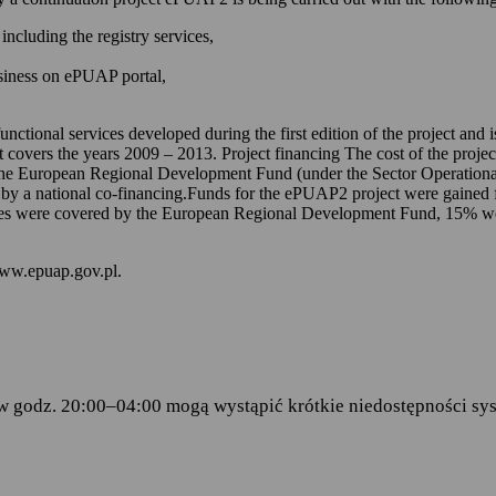
 kontem na ePUAP-ie,
including the registry services,
 online udostępnionych na ePUAP-ie i w serwisie mObywatel.gov.pl,
usiness on ePUAP portal,
wniosków za pomocą formularzy elektronicznych udostępnionych na eP
dencji doręczanej przez podmioty publiczne.
unctional services developed during the first edition of the project and
t covers the years 2009 – 2013. Project financing The cost of the proje
ch stanowią:
the European Regional Development Fund (under the Sector Operationa
 by a national co-financing.Funds for the ePUAP2 project were gained f
amentu Europejskiego i Rady (UE) 2016/679 z dnia 27 kwietnia 2016 
s were covered by the European Regional Development Fund, 15% were 
ku z przetwarzaniem danych osobowych i w sprawie swobodnego prze
wy 95/46/WE (RODO)
– art.6 ust.1 lit.C,
www.epuap.gov.pl.
tego 2005 r. o informatyzacji działalności podmiotów realizujących zad
stra Cyfryzacji z dnia 5 października 2016 r. w sprawie zakresu i wa
ormy usług administracji publicznej.
w godz. 20:00–04:00 mogą wystąpić krótkie niedostępności sys
danych
 Centralny Ośrodek Informatyki, który w imieniu ministra właściwego 