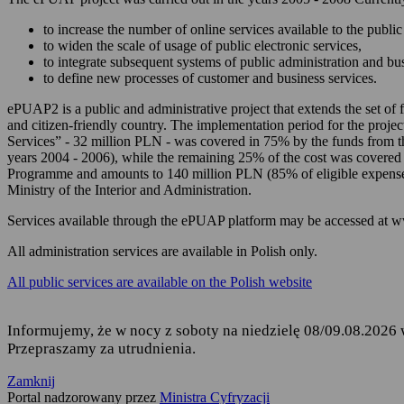
zarządzania Twoim
to increase the number of online services available to the public 
korzystania z usług
to widen the scale of usage of public electronic services,
to integrate subsequent systems of public administration and b
składania podań i 
to define new processes of customer and business services.
odbierania korespon
ePUAP2 is a public and administrative project that extends the set of f
and citizen-friendly country. The implementation period for the projec
Podstawę przetwarzania dany
Services” - 32 million PLN - was covered in 75% by the funds from 
years 2004 - 2006), while the remaining 25% of the cost was covered
Rozporządzenie Parl
Programme and amounts to 140 million PLN (85% of eligible expense
fizycznych w związ
Ministry of the Interior and Administration.
uchylenia dyrekty
Services available through the ePUAP platform may be accessed at 
Ustawa z dnia 17 lu
ust. 1 i 2,
All administration services are available in Polish only.
Rozporządzenie Mini
All public services are available on the Polish website
elektronicznej platf
Informujemy, że w nocy z soboty na niedzielę 08/09.08.2026 
Przepraszamy za utrudnienia.
Kto jest odbiorcą Twoich 
Zamknij
Odbiorcą Twoich danych jest
Portal nadzorowany przez
Ministra Cyfryzacji