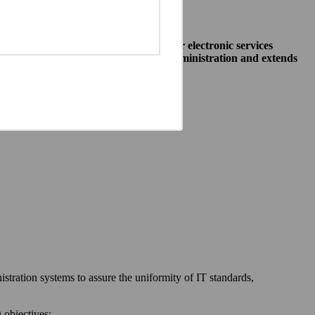
o allow public institutions make their electronic services
access to different systems of public administration and extends
ewska 27, 00-060 Warszawa,
 communication between:
stration systems to assure the uniformity of IT standards,
 objectives: