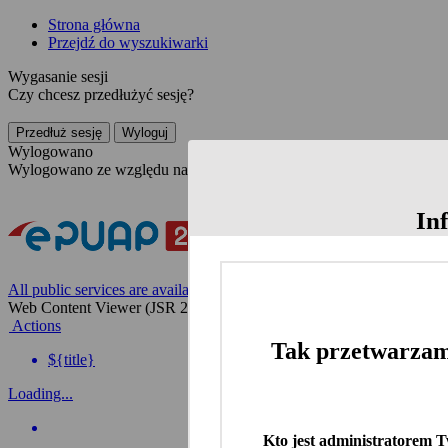
Strona główna
Przejdź do wyszukiwarki
Wygasanie sesji
Czy chcesz przedłużyć sesję?
Przedłuż sesję
Wyloguj
Wylogowano
Wylogowano ze względu na nieaktywność
In
All public services are available on the Polish website
Web Content Viewer (JSR 286)
Actions
Tak przetwarzam
${title}
Loading...
Kto jest administratorem 