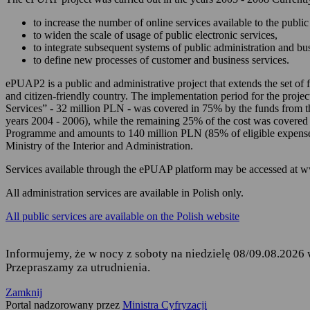
zarządzania Twoim
to increase the number of online services available to the public 
korzystania z usług
to widen the scale of usage of public electronic services,
to integrate subsequent systems of public administration and b
składania podań i 
to define new processes of customer and business services.
odbierania korespon
ePUAP2 is a public and administrative project that extends the set of f
and citizen-friendly country. The implementation period for the projec
Podstawę przetwarzania dany
Services” - 32 million PLN - was covered in 75% by the funds from 
years 2004 - 2006), while the remaining 25% of the cost was covered
Rozporządzenie Parl
Programme and amounts to 140 million PLN (85% of eligible expense
fizycznych w związ
Ministry of the Interior and Administration.
uchylenia dyrekty
Services available through the ePUAP platform may be accessed at 
Ustawa z dnia 17 lu
ust. 1 i 2,
All administration services are available in Polish only.
Rozporządzenie Mini
All public services are available on the Polish website
elektronicznej platf
Informujemy, że w nocy z soboty na niedzielę 08/09.08.2026 
Przepraszamy za utrudnienia.
Kto jest odbiorcą Twoich 
Zamknij
Odbiorcą Twoich danych jest
Portal nadzorowany przez
Ministra Cyfryzacji