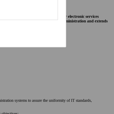
o allow public institutions make their electronic services
access to different systems of public administration and extends
ewska 27, 00-060 Warszawa,
 communication between:
stration systems to assure the uniformity of IT standards,
 objectives: