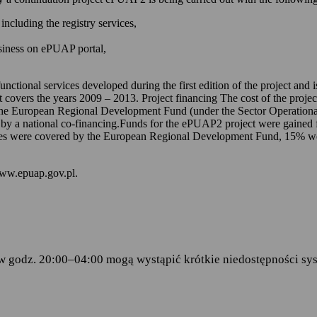
 kontem na ePUAP-ie,
including the registry services,
 online udostępnionych na ePUAP-ie i w serwisie mObywatel.gov.pl,
usiness on ePUAP portal,
wniosków za pomocą formularzy elektronicznych udostępnionych na eP
dencji doręczanej przez podmioty publiczne.
unctional services developed during the first edition of the project and
t covers the years 2009 – 2013. Project financing The cost of the proje
ch stanowią:
the European Regional Development Fund (under the Sector Operationa
 by a national co-financing.Funds for the ePUAP2 project were gained f
amentu Europejskiego i Rady (UE) 2016/679 z dnia 27 kwietnia 2016 
s were covered by the European Regional Development Fund, 15% were 
ku z przetwarzaniem danych osobowych i w sprawie swobodnego prze
wy 95/46/WE (RODO)
– art.6 ust.1 lit.C,
www.epuap.gov.pl.
tego 2005 r. o informatyzacji działalności podmiotów realizujących zad
stra Cyfryzacji z dnia 5 października 2016 r. w sprawie zakresu i wa
ormy usług administracji publicznej.
w godz. 20:00–04:00 mogą wystąpić krótkie niedostępności sys
danych
 Centralny Ośrodek Informatyki, który w imieniu ministra właściwego 