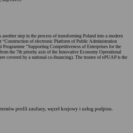
UAP-ie,
 is another step in the process of transforming Poland into a modern
ct “Construction of electronic Platform of Public Administration
l Programme "Supporting Competitiveness of Enterprises for the
rom the 7th priority axis of the Innovative Economy Operational
r. w sprawie ochrony osób
covered by a national co-financing). The trustee of ePUAP is the
pływu takich danych oraz
ania publiczne
— art.19a
runków korzystania z
temów profil zaufany, węzeł krajowy i usług podpisu.
do spraw informatyzacji