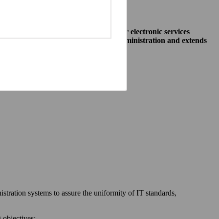
o allow public institutions make their electronic services
access to different systems of public administration and extends
ewska 27, 00-060 Warszawa,
 communication between:
stration systems to assure the uniformity of IT standards,
 objectives: