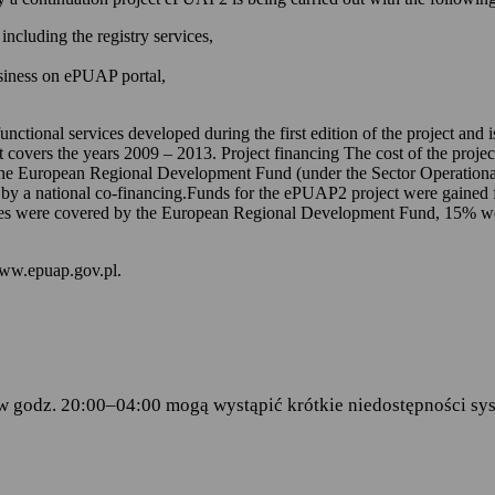
 kontem na ePUAP-ie,
including the registry services,
 online udostępnionych na ePUAP-ie i w serwisie mObywatel.gov.pl,
usiness on ePUAP portal,
wniosków za pomocą formularzy elektronicznych udostępnionych na eP
dencji doręczanej przez podmioty publiczne.
unctional services developed during the first edition of the project and
t covers the years 2009 – 2013. Project financing The cost of the proje
ch stanowią:
the European Regional Development Fund (under the Sector Operationa
 by a national co-financing.Funds for the ePUAP2 project were gained f
amentu Europejskiego i Rady (UE) 2016/679 z dnia 27 kwietnia 2016 
s were covered by the European Regional Development Fund, 15% were 
ku z przetwarzaniem danych osobowych i w sprawie swobodnego prze
wy 95/46/WE (RODO)
– art.6 ust.1 lit.C,
www.epuap.gov.pl.
tego 2005 r. o informatyzacji działalności podmiotów realizujących zad
stra Cyfryzacji z dnia 5 października 2016 r. w sprawie zakresu i wa
ormy usług administracji publicznej.
w godz. 20:00–04:00 mogą wystąpić krótkie niedostępności sys
danych
 Centralny Ośrodek Informatyki, który w imieniu ministra właściwego 