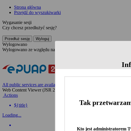
Strona główna
Przejdź do wyszukiwarki
Wygasanie sesji
Czy chcesz przedłużyć sesję?
Przedłuż sesję
Wyloguj
Wylogowano
Wylogowano ze względu na nieaktywność
In
All public services are available on the Polish website
Web Content Viewer (JSR 286)
Actions
Tak przetwarzam
${title}
Loading...
Kto jest administratorem 