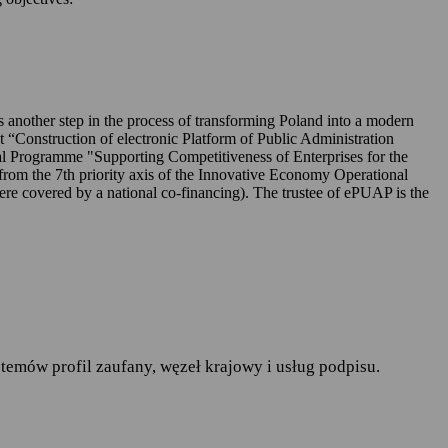
UAP-ie,
 is another step in the process of transforming Poland into a modern
ct “Construction of electronic Platform of Public Administration
l Programme "Supporting Competitiveness of Enterprises for the
rom the 7th priority axis of the Innovative Economy Operational
r. w sprawie ochrony osób
covered by a national co-financing). The trustee of ePUAP is the
pływu takich danych oraz
ania publiczne
— art.19a
runków korzystania z
temów profil zaufany, węzeł krajowy i usług podpisu.
do spraw informatyzacji