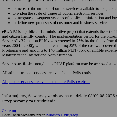
zarządzania Twoim
to increase the number of online services available to the public 
korzystania z usług
to widen the scale of usage of public electronic services,
to integrate subsequent systems of public administration and b
składania podań i 
to define new processes of customer and business services.
odbierania korespon
ePUAP2 is a public and administrative project that extends the set of f
and citizen-friendly country. The implementation period for the projec
Podstawę przetwarzania dany
Services” - 32 million PLN - was covered in 75% by the funds from 
years 2004 - 2006), while the remaining 25% of the cost was covered
Rozporządzenie Parl
Programme and amounts to 140 million PLN (85% of eligible expense
fizycznych w związ
Ministry of the Interior and Administration.
uchylenia dyrekty
Services available through the ePUAP platform may be accessed at 
Ustawa z dnia 17 lu
ust. 1 i 2,
All administration services are available in Polish only.
Rozporządzenie Mini
All public services are available on the Polish website
elektronicznej platf
Informujemy, że w nocy z soboty na niedzielę 08/09.08.2026 
Przepraszamy za utrudnienia.
Kto jest odbiorcą Twoich 
Zamknij
Odbiorcą Twoich danych jest
Portal nadzorowany przez
Ministra Cyfryzacji