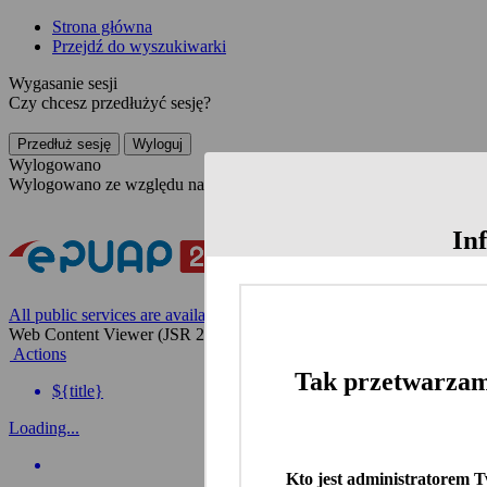
Strona główna
Przejdź do wyszukiwarki
Wygasanie sesji
Czy chcesz przedłużyć sesję?
Przedłuż sesję
Wyloguj
Wylogowano
Wylogowano ze względu na nieaktywność
In
All public services are available on the Polish website
Web Content Viewer (JSR 286)
Actions
Tak przetwarzam
${title}
Loading...
Kto jest administratorem 