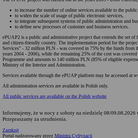
zarządzania Twoim
to increase the number of online services available to the public 
korzystania z usług
to widen the scale of usage of public electronic services,
to integrate subsequent systems of public administration and b
składania podań i 
to define new processes of customer and business services.
odbierania korespon
ePUAP2 is a public and administrative project that extends the set of f
and citizen-friendly country. The implementation period for the projec
Podstawę przetwarzania dany
Services” - 32 million PLN - was covered in 75% by the funds from 
years 2004 - 2006), while the remaining 25% of the cost was covered
Rozporządzenie Parl
Programme and amounts to 140 million PLN (85% of eligible expense
fizycznych w związ
Ministry of the Interior and Administration.
uchylenia dyrekty
Services available through the ePUAP platform may be accessed at 
Ustawa z dnia 17 lu
ust. 1 i 2,
All administration services are available in Polish only.
Rozporządzenie Mini
All public services are available on the Polish website
elektronicznej platf
Informujemy, że w nocy z soboty na niedzielę 08/09.08.2026 
Przepraszamy za utrudnienia.
Kto jest odbiorcą Twoich 
Zamknij
Odbiorcą Twoich danych jest
Portal nadzorowany przez
Ministra Cyfryzacji