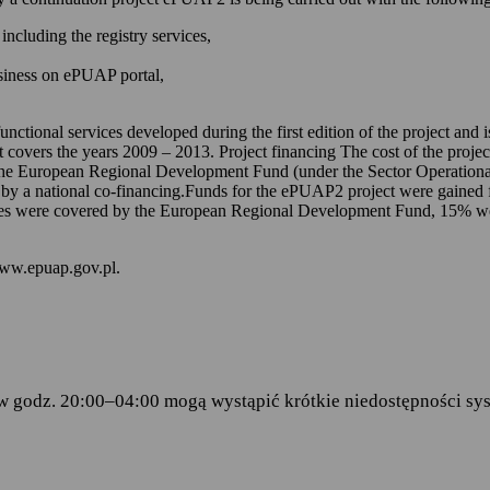
 kontem na ePUAP-ie,
including the registry services,
 online udostępnionych na ePUAP-ie i w serwisie mObywatel.gov.pl,
usiness on ePUAP portal,
wniosków za pomocą formularzy elektronicznych udostępnionych na eP
dencji doręczanej przez podmioty publiczne.
unctional services developed during the first edition of the project and
t covers the years 2009 – 2013. Project financing The cost of the proje
ch stanowią:
the European Regional Development Fund (under the Sector Operationa
 by a national co-financing.Funds for the ePUAP2 project were gained f
amentu Europejskiego i Rady (UE) 2016/679 z dnia 27 kwietnia 2016 
s were covered by the European Regional Development Fund, 15% were 
ku z przetwarzaniem danych osobowych i w sprawie swobodnego prze
wy 95/46/WE (RODO)
– art.6 ust.1 lit.C,
www.epuap.gov.pl.
tego 2005 r. o informatyzacji działalności podmiotów realizujących zad
stra Cyfryzacji z dnia 5 października 2016 r. w sprawie zakresu i wa
ormy usług administracji publicznej.
w godz. 20:00–04:00 mogą wystąpić krótkie niedostępności sys
danych
 Centralny Ośrodek Informatyki, który w imieniu ministra właściwego 