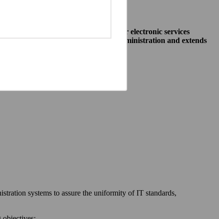
o allow public institutions make their electronic services
access to different systems of public administration and extends
ewska 27, 00-060 Warszawa,
 communication between:
stration systems to assure the uniformity of IT standards,
 objectives: