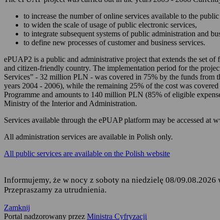
zarządzania Twoim
to increase the number of online services available to the public 
korzystania z usług
to widen the scale of usage of public electronic services,
to integrate subsequent systems of public administration and b
składania podań i 
to define new processes of customer and business services.
odbierania korespon
ePUAP2 is a public and administrative project that extends the set of f
and citizen-friendly country. The implementation period for the projec
Podstawę przetwarzania dany
Services” - 32 million PLN - was covered in 75% by the funds from 
years 2004 - 2006), while the remaining 25% of the cost was covered
Rozporządzenie Parl
Programme and amounts to 140 million PLN (85% of eligible expense
fizycznych w związ
Ministry of the Interior and Administration.
uchylenia dyrekty
Services available through the ePUAP platform may be accessed at 
Ustawa z dnia 17 lu
ust. 1 i 2,
All administration services are available in Polish only.
Rozporządzenie Mini
All public services are available on the Polish website
elektronicznej platf
Informujemy, że w nocy z soboty na niedzielę 08/09.08.2026 
Przepraszamy za utrudnienia.
Kto jest odbiorcą Twoich 
Zamknij
Odbiorcą Twoich danych jest
Portal nadzorowany przez
Ministra Cyfryzacji