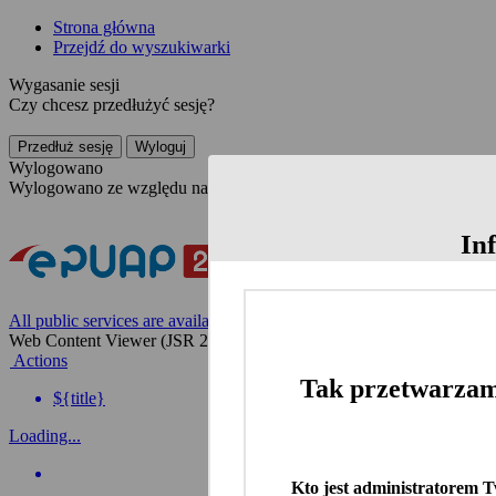
Strona główna
Przejdź do wyszukiwarki
Wygasanie sesji
Czy chcesz przedłużyć sesję?
Przedłuż sesję
Wyloguj
Wylogowano
Wylogowano ze względu na nieaktywność
In
All public services are available on the Polish website
Web Content Viewer (JSR 286)
Actions
Tak przetwarzam
${title}
Loading...
Kto jest administratorem 