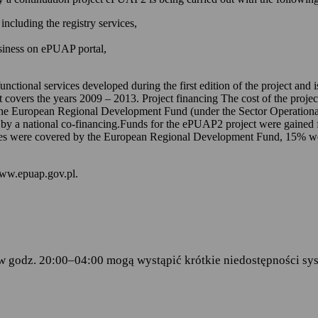
 kontem na ePUAP-ie,
including the registry services,
 online udostępnionych na ePUAP-ie i w serwisie mObywatel.gov.pl,
usiness on ePUAP portal,
wniosków za pomocą formularzy elektronicznych udostępnionych na eP
dencji doręczanej przez podmioty publiczne.
unctional services developed during the first edition of the project and
t covers the years 2009 – 2013. Project financing The cost of the proje
ch stanowią:
the European Regional Development Fund (under the Sector Operationa
 by a national co-financing.Funds for the ePUAP2 project were gained f
amentu Europejskiego i Rady (UE) 2016/679 z dnia 27 kwietnia 2016 
s were covered by the European Regional Development Fund, 15% were 
ku z przetwarzaniem danych osobowych i w sprawie swobodnego prze
wy 95/46/WE (RODO)
– art.6 ust.1 lit.C,
www.epuap.gov.pl.
tego 2005 r. o informatyzacji działalności podmiotów realizujących zad
stra Cyfryzacji z dnia 5 października 2016 r. w sprawie zakresu i wa
ormy usług administracji publicznej.
w godz. 20:00–04:00 mogą wystąpić krótkie niedostępności sys
danych
 Centralny Ośrodek Informatyki, który w imieniu ministra właściwego 