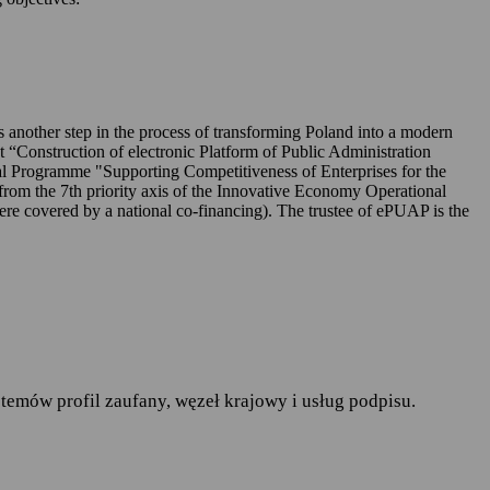
UAP-ie,
 is another step in the process of transforming Poland into a modern
ct “Construction of electronic Platform of Public Administration
l Programme "Supporting Competitiveness of Enterprises for the
rom the 7th priority axis of the Innovative Economy Operational
r. w sprawie ochrony osób
covered by a national co-financing). The trustee of ePUAP is the
pływu takich danych oraz
ania publiczne
— art.19a
runków korzystania z
temów profil zaufany, węzeł krajowy i usług podpisu.
do spraw informatyzacji