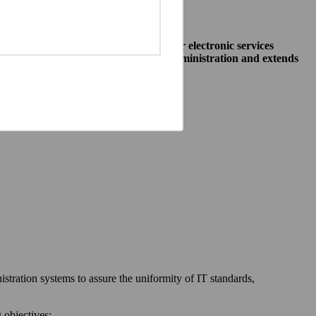
o allow public institutions make their electronic services
access to different systems of public administration and extends
ewska 27, 00-060 Warszawa,
 communication between:
stration systems to assure the uniformity of IT standards,
 objectives: