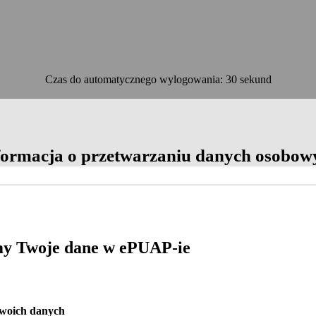
Czas do automatycznego wylogowania: 30 sekund
OK
formacja o przetwarzaniu danych osobow
y Twoje dane w ePUAP-ie
Twoich danych