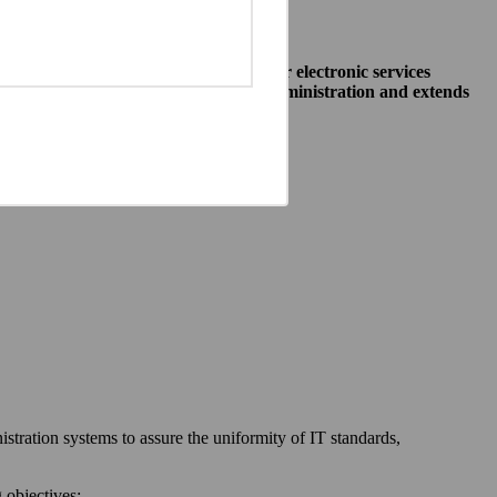
o allow public institutions make their electronic services
access to different systems of public administration and extends
ewska 27, 00-060 Warszawa,
 communication between:
stration systems to assure the uniformity of IT standards,
 objectives: