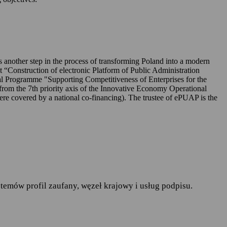
UAP-ie,
 is another step in the process of transforming Poland into a modern
ct “Construction of electronic Platform of Public Administration
l Programme "Supporting Competitiveness of Enterprises for the
rom the 7th priority axis of the Innovative Economy Operational
r. w sprawie ochrony osób
covered by a national co-financing). The trustee of ePUAP is the
pływu takich danych oraz
ania publiczne
— art.19a
runków korzystania z
temów profil zaufany, węzeł krajowy i usług podpisu.
do spraw informatyzacji