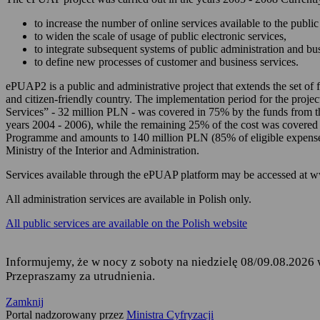
zarządzania Twoim
to increase the number of online services available to the public 
korzystania z usług
to widen the scale of usage of public electronic services,
to integrate subsequent systems of public administration and b
składania podań i 
to define new processes of customer and business services.
odbierania korespon
ePUAP2 is a public and administrative project that extends the set of f
and citizen-friendly country. The implementation period for the projec
Podstawę przetwarzania dany
Services” - 32 million PLN - was covered in 75% by the funds from 
years 2004 - 2006), while the remaining 25% of the cost was covered
Rozporządzenie Parl
Programme and amounts to 140 million PLN (85% of eligible expense
fizycznych w związ
Ministry of the Interior and Administration.
uchylenia dyrekty
Services available through the ePUAP platform may be accessed at 
Ustawa z dnia 17 lu
ust. 1 i 2,
All administration services are available in Polish only.
Rozporządzenie Mini
All public services are available on the Polish website
elektronicznej platf
Informujemy, że w nocy z soboty na niedzielę 08/09.08.2026 
Przepraszamy za utrudnienia.
Kto jest odbiorcą Twoich 
Zamknij
Odbiorcą Twoich danych jest
Portal nadzorowany przez
Ministra Cyfryzacji