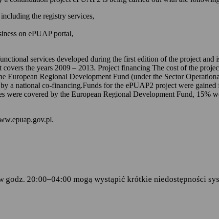
 kontem na ePUAP-ie,
including the registry services,
 online udostępnionych na ePUAP-ie i w serwisie mObywatel.gov.pl,
usiness on ePUAP portal,
wniosków za pomocą formularzy elektronicznych udostępnionych na eP
dencji doręczanej przez podmioty publiczne.
unctional services developed during the first edition of the project and
t covers the years 2009 – 2013. Project financing The cost of the proje
ch stanowią:
the European Regional Development Fund (under the Sector Operationa
 by a national co-financing.Funds for the ePUAP2 project were gained f
amentu Europejskiego i Rady (UE) 2016/679 z dnia 27 kwietnia 2016 
s were covered by the European Regional Development Fund, 15% were 
ku z przetwarzaniem danych osobowych i w sprawie swobodnego prze
wy 95/46/WE (RODO)
– art.6 ust.1 lit.C,
www.epuap.gov.pl.
tego 2005 r. o informatyzacji działalności podmiotów realizujących zad
stra Cyfryzacji z dnia 5 października 2016 r. w sprawie zakresu i wa
ormy usług administracji publicznej.
w godz. 20:00–04:00 mogą wystąpić krótkie niedostępności sys
danych
 Centralny Ośrodek Informatyki, który w imieniu ministra właściwego 