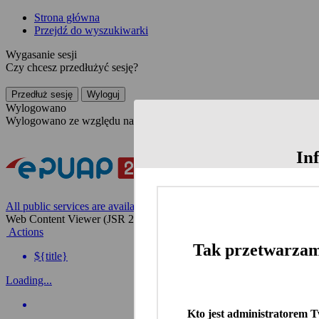
Strona główna
Przejdź do wyszukiwarki
Wygasanie sesji
Czy chcesz przedłużyć sesję?
Przedłuż sesję
Wyloguj
Wylogowano
Wylogowano ze względu na nieaktywność
In
All public services are available on the Polish website
Web Content Viewer (JSR 286)
Actions
Tak przetwarzam
${title}
Loading...
Kto jest administratorem 