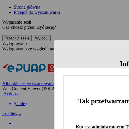
Strona główna
Przejdź do wyszukiwarki
Wygasanie sesji
Czy chcesz przedłużyć sesję?
Przedłuż sesję
Wyloguj
Wylogowano
Wylogowano ze względu na nieaktywność
In
All public services are available on the Polish website
Web Content Viewer (JSR 286)
Actions
Tak przetwarzam
${title}
Loading...
Kto jest administratorem 