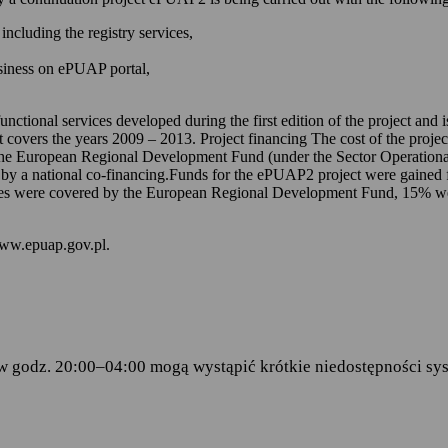
 kontem na ePUAP-ie,
including the registry services,
 online udostępnionych na ePUAP-ie i w serwisie mObywatel.gov.pl,
usiness on ePUAP portal,
wniosków za pomocą formularzy elektronicznych udostępnionych na eP
dencji doręczanej przez podmioty publiczne.
unctional services developed during the first edition of the project and
t covers the years 2009 – 2013. Project financing The cost of the proje
ch stanowią:
the European Regional Development Fund (under the Sector Operationa
 by a national co-financing.Funds for the ePUAP2 project were gained f
amentu Europejskiego i Rady (UE) 2016/679 z dnia 27 kwietnia 2016 
s were covered by the European Regional Development Fund, 15% were 
ku z przetwarzaniem danych osobowych i w sprawie swobodnego prze
wy 95/46/WE (RODO)
– art.6 ust.1 lit.C,
www.epuap.gov.pl.
tego 2005 r. o informatyzacji działalności podmiotów realizujących zad
stra Cyfryzacji z dnia 5 października 2016 r. w sprawie zakresu i wa
ormy usług administracji publicznej.
w godz. 20:00–04:00 mogą wystąpić krótkie niedostępności sys
danych
 Centralny Ośrodek Informatyki, który w imieniu ministra właściwego 