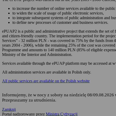
zarządzania Twoim
to increase the number of online services available to the public 
korzystania z usług
to widen the scale of usage of public electronic services,
to integrate subsequent systems of public administration and b
składania podań i 
to define new processes of customer and business services.
odbierania korespon
ePUAP2 is a public and administrative project that extends the set of f
and citizen-friendly country. The implementation period for the projec
Podstawę przetwarzania dany
Services” - 32 million PLN - was covered in 75% by the funds from 
years 2004 - 2006), while the remaining 25% of the cost was covered
Rozporządzenie Parl
Programme and amounts to 140 million PLN (85% of eligible expense
fizycznych w związ
Ministry of the Interior and Administration.
uchylenia dyrekty
Services available through the ePUAP platform may be accessed at 
Ustawa z dnia 17 lu
ust. 1 i 2,
All administration services are available in Polish only.
Rozporządzenie Mini
All public services are available on the Polish website
elektronicznej platf
Informujemy, że w nocy z soboty na niedzielę 08/09.08.2026 
Przepraszamy za utrudnienia.
Kto jest odbiorcą Twoich 
Zamknij
Odbiorcą Twoich danych jest
Portal nadzorowany przez
Ministra Cyfryzacji