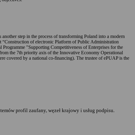
UAP-ie,
 is another step in the process of transforming Poland into a modern
ct “Construction of electronic Platform of Public Administration
l Programme "Supporting Competitiveness of Enterprises for the
rom the 7th priority axis of the Innovative Economy Operational
r. w sprawie ochrony osób
covered by a national co-financing). The trustee of ePUAP is the
pływu takich danych oraz
ania publiczne
— art.19a
runków korzystania z
temów profil zaufany, węzeł krajowy i usług podpisu.
do spraw informatyzacji