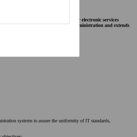
o allow public institutions make their electronic services
access to different systems of public administration and extends
ewska 27, 00-060 Warszawa,
 communication between:
stration systems to assure the uniformity of IT standards,
 objectives: