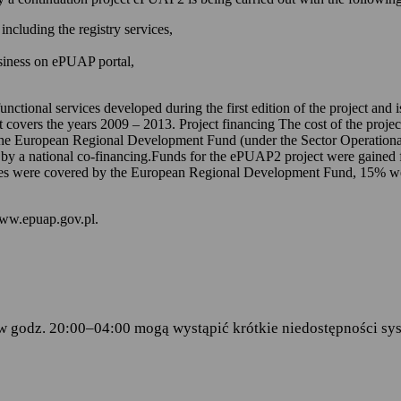
 kontem na ePUAP-ie,
including the registry services,
 online udostępnionych na ePUAP-ie i w serwisie mObywatel.gov.pl,
usiness on ePUAP portal,
wniosków za pomocą formularzy elektronicznych udostępnionych na eP
dencji doręczanej przez podmioty publiczne.
unctional services developed during the first edition of the project and
t covers the years 2009 – 2013. Project financing The cost of the proje
ch stanowią:
the European Regional Development Fund (under the Sector Operationa
 by a national co-financing.Funds for the ePUAP2 project were gained f
amentu Europejskiego i Rady (UE) 2016/679 z dnia 27 kwietnia 2016 
s were covered by the European Regional Development Fund, 15% were 
ku z przetwarzaniem danych osobowych i w sprawie swobodnego prze
wy 95/46/WE (RODO)
– art.6 ust.1 lit.C,
www.epuap.gov.pl.
tego 2005 r. o informatyzacji działalności podmiotów realizujących zad
stra Cyfryzacji z dnia 5 października 2016 r. w sprawie zakresu i wa
ormy usług administracji publicznej.
w godz. 20:00–04:00 mogą wystąpić krótkie niedostępności sys
danych
 Centralny Ośrodek Informatyki, który w imieniu ministra właściwego 