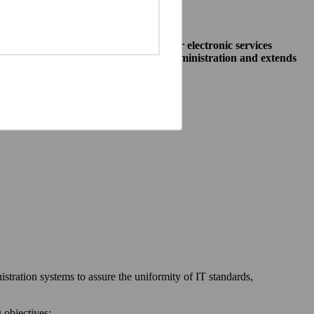
o allow public institutions make their electronic services
access to different systems of public administration and extends
ewska 27, 00-060 Warszawa,
 communication between:
stration systems to assure the uniformity of IT standards,
 objectives: