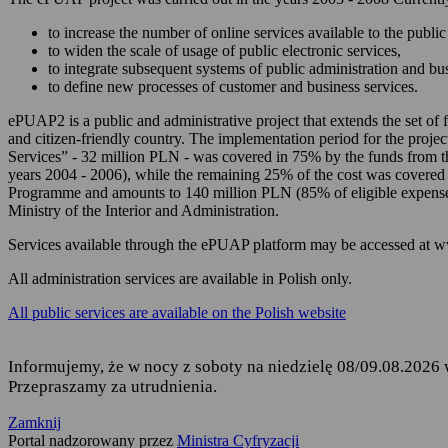
zarządzania Twoim
to increase the number of online services available to the public 
korzystania z usług
to widen the scale of usage of public electronic services,
to integrate subsequent systems of public administration and b
składania podań i 
to define new processes of customer and business services.
odbierania korespon
ePUAP2 is a public and administrative project that extends the set of f
and citizen-friendly country. The implementation period for the projec
Podstawę przetwarzania dany
Services” - 32 million PLN - was covered in 75% by the funds from 
years 2004 - 2006), while the remaining 25% of the cost was covered
Rozporządzenie Parl
Programme and amounts to 140 million PLN (85% of eligible expense
fizycznych w związ
Ministry of the Interior and Administration.
uchylenia dyrekty
Services available through the ePUAP platform may be accessed at 
Ustawa z dnia 17 lu
ust. 1 i 2,
All administration services are available in Polish only.
Rozporządzenie Mini
All public services are available on the Polish website
elektronicznej platf
Informujemy, że w nocy z soboty na niedzielę 08/09.08.2026 
Przepraszamy za utrudnienia.
Kto jest odbiorcą Twoich 
Zamknij
Odbiorcą Twoich danych jest
Portal nadzorowany przez
Ministra Cyfryzacji