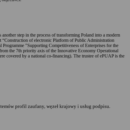
UAP-ie,
 is another step in the process of transforming Poland into a modern
ct “Construction of electronic Platform of Public Administration
l Programme "Supporting Competitiveness of Enterprises for the
rom the 7th priority axis of the Innovative Economy Operational
r. w sprawie ochrony osób
covered by a national co-financing). The trustee of ePUAP is the
pływu takich danych oraz
ania publiczne
— art.19a
runków korzystania z
temów profil zaufany, węzeł krajowy i usług podpisu.
do spraw informatyzacji