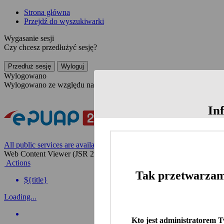
Strona główna
Przejdź do wyszukiwarki
Wygasanie sesji
Czy chcesz przedłużyć sesję?
Przedłuż sesję
Wyloguj
Wylogowano
Wylogowano ze względu na nieaktywność
In
All public services are available on the Polish website
Web Content Viewer (JSR 286)
Actions
Tak przetwarzam
${title}
Loading...
Kto jest administratorem 