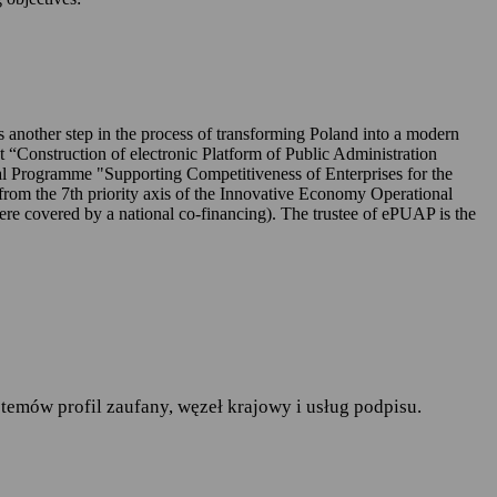
UAP-ie,
 is another step in the process of transforming Poland into a modern
ct “Construction of electronic Platform of Public Administration
l Programme "Supporting Competitiveness of Enterprises for the
rom the 7th priority axis of the Innovative Economy Operational
r. w sprawie ochrony osób
covered by a national co-financing). The trustee of ePUAP is the
pływu takich danych oraz
ania publiczne
— art.19a
runków korzystania z
temów profil zaufany, węzeł krajowy i usług podpisu.
do spraw informatyzacji