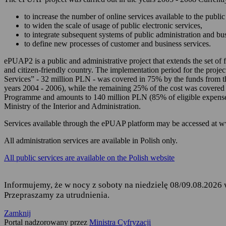
zarządzania Twoim
to increase the number of online services available to the public 
korzystania z usług
to widen the scale of usage of public electronic services,
to integrate subsequent systems of public administration and b
składania podań i 
to define new processes of customer and business services.
odbierania korespon
ePUAP2 is a public and administrative project that extends the set of f
and citizen-friendly country. The implementation period for the projec
Podstawę przetwarzania dany
Services” - 32 million PLN - was covered in 75% by the funds from 
years 2004 - 2006), while the remaining 25% of the cost was covered
Rozporządzenie Parl
Programme and amounts to 140 million PLN (85% of eligible expense
fizycznych w związ
Ministry of the Interior and Administration.
uchylenia dyrekty
Services available through the ePUAP platform may be accessed at 
Ustawa z dnia 17 lu
ust. 1 i 2,
All administration services are available in Polish only.
Rozporządzenie Mini
All public services are available on the Polish website
elektronicznej platf
Informujemy, że w nocy z soboty na niedzielę 08/09.08.2026 
Przepraszamy za utrudnienia.
Kto jest odbiorcą Twoich 
Zamknij
Odbiorcą Twoich danych jest
Portal nadzorowany przez
Ministra Cyfryzacji