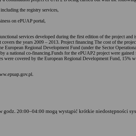
 kontem na ePUAP-ie,
including the registry services,
 online udostępnionych na ePUAP-ie i w serwisie mObywatel.gov.pl,
usiness on ePUAP portal,
wniosków za pomocą formularzy elektronicznych udostępnionych na eP
dencji doręczanej przez podmioty publiczne.
unctional services developed during the first edition of the project and
t covers the years 2009 – 2013. Project financing The cost of the proje
ch stanowią:
the European Regional Development Fund (under the Sector Operationa
 by a national co-financing.Funds for the ePUAP2 project were gained f
amentu Europejskiego i Rady (UE) 2016/679 z dnia 27 kwietnia 2016 
s were covered by the European Regional Development Fund, 15% were 
ku z przetwarzaniem danych osobowych i w sprawie swobodnego prze
wy 95/46/WE (RODO)
– art.6 ust.1 lit.C,
www.epuap.gov.pl.
tego 2005 r. o informatyzacji działalności podmiotów realizujących zad
stra Cyfryzacji z dnia 5 października 2016 r. w sprawie zakresu i wa
ormy usług administracji publicznej.
w godz. 20:00–04:00 mogą wystąpić krótkie niedostępności sys
danych
 Centralny Ośrodek Informatyki, który w imieniu ministra właściwego 