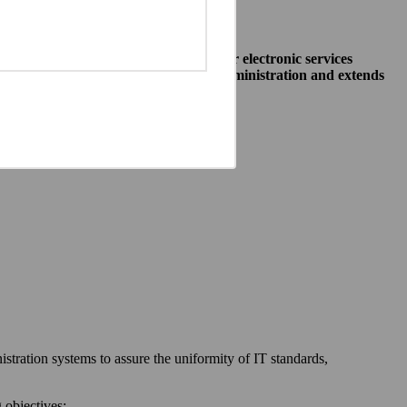
o allow public institutions make their electronic services
access to different systems of public administration and extends
ewska 27, 00-060 Warszawa,
 communication between:
stration systems to assure the uniformity of IT standards,
 objectives: