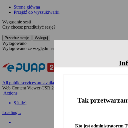
Strona główna
Przejdź do wyszukiwarki
Wygasanie sesji
Czy chcesz przedłużyć sesję?
Przedłuż sesję
Wyloguj
Wylogowano
Wylogowano ze względu na nieaktywność
In
All public services are available on the Polish website
Web Content Viewer (JSR 286)
Actions
Tak przetwarzam
${title}
Loading...
Kto jest administratorem 