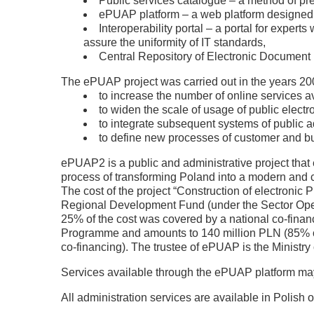
Public services catalogue – a method of pre
ePUAP platform – a web platform designed to
Interoperability portal – a portal for expe
assure the uniformity of IT standards,
Central Repository of Electronic Document 
The ePUAP project was carried out in the years 200
to increase the number of online services ava
to widen the scale of usage of public electr
to integrate subsequent systems of public 
to define new processes of customer and b
ePUAP2 is a public and administrative project that e
process of transforming Poland into a modern and ci
The cost of the project “Construction of electronic
Regional Development Fund (under the Sector Oper
25% of the cost was covered by a national co-finan
Programme and amounts to 140 million PLN (85% o
co-financing). The trustee of ePUAP is the Ministry 
Services available through the ePUAP platform m
All administration services are available in Polish o