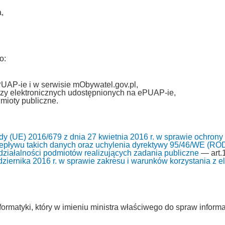
,
o:
PUAP-ie i w serwisie mObywatel.gov.pl,
zy elektronicznych udostępnionych na ePUAP-ie,
mioty publiczne.
y (UE) 2016/679 z dnia 27 kwietnia 2016 r. w sprawie ochrony
pływu takich danych oraz uchylenia dyrektywy 95/46/WE (RO
i działalności podmiotów realizujących zadania publiczne
— art.1
ziernika 2016 r. w sprawie zakresu i warunków korzystania z ele
ormatyki, który w imieniu ministra właściwego do spraw informa