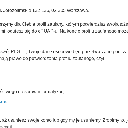
Al. Jerozolimskie 132-136, 02-305 Warszawa.
ymy dla Ciebie profil zaufany, którym potwierdzisz swoją tożs
rymi logujesz się do ePUAP-u. Na koncie profilu zaufanego mo
 swój PESEL, Twoje dane osobowe będą przetwarzane podczas p
ją prawo do potwierdzania profilu zaufanego, czyli:
ściwego do spraw informatyzacji.
fane
ż usuniesz swoje konto lub gdy my je usuniemy. Zrobimy to, je
e-mail.