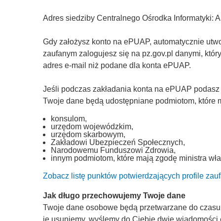
Adres siedziby Centralnego Ośrodka Informatyki: 
Gdy założysz konto na ePUAP, automatycznie utworz
zaufanym zalogujesz się na pz.gov.pl danymi, któ
adres e-mail niż podane dla konta ePUAP.
Jeśli podczas zakładania konta na ePUAP podasz
Twoje dane będą udostępniane podmiotom, które ma
konsulom,
urzędom wojewódzkim,
urzędom skarbowym,
Zakładowi Ubezpieczeń Społecznych,
Narodowemu Funduszowi Zdrowia,
innym podmiotom, które mają zgodę ministra wła
Zobacz listę punktów potwierdzających profile zau
Jak długo przechowujemy Twoje dane
Twoje dane osobowe będą przetwarzane do czasu, a
je usuniemy, wyślemy do Ciebie dwie wiadomości 