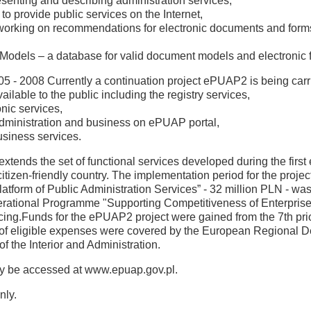
senting and describing administration services,
 provide public services on the Internet,
rts working on recommendations for electronic documents and form
Models – a database for valid document models and electronic 
5 - 2008 Currently a continuation project ePUAP2 is being carrie
ilable to the public including the registry services,
onic services,
administration and business on ePUAP portal,
usiness services.
xtends the set of functional services developed during the first e
tizen-friendly country. The implementation period for the projec
 Platform of Public Administration Services” - 32 million PLN - 
ational Programme "Supporting Competitiveness of Enterprises 
cing.Funds for the ePUAP2 project were gained from the 7th pri
f eligible expenses were covered by the European Regional D
of the Interior and Administration.
ay be accessed at www.epuap.gov.pl.
nly.