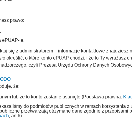
masz prawo:
,
na ePUAP-ie.
uj się z administratorem – informacje kontaktowe znajdziesz n
ło określić, o które konto ePUAP chodzi, i że to Ty wyrażasz 
 nadzorczego, czyli Prezesa Urzędu Ochrony Danych Osobowych 
 UODO
oduje, że:
fanym lub że to konto zostanie usunięte (Podstawa prawna:
Kla
,
rzekazaliśmy do podmiotów publicznych w ramach korzystania z 
 publiczne przetwarzają otrzymane dane zgodnie z przepisami
wach
, art.6).