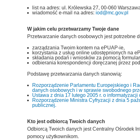
list na adres: ul. Królewska 27, 00-060 Warszawa
wiadomość e-mail na adres:
iod@mc.gov.pl
W jakim celu przetwarzamy Twoje dane
Przetwarzanie danych osobowych jest potrzebne d
zarządzania Twoim kontem na ePUAP-ie,
korzystania z usług online udostępnionych na e
składania podań i wniosków za pomocą formular
odbierania korespondencji doręczanej przez pod
Podstawę przetwarzania danych stanowią:
Rozporządzenie Parlamentu Europejskiego i Rad
danych osobowych i w sprawie swobodnego prze
Ustawa z dnia 17 lutego 2005 r. o informatyzacj
Rozporządzenie Ministra Cyfryzacji z dnia 5 paźd
publicznej.
Kto jest odbiorcą Twoich danych
Odbiorcą Twoich danych jest Centralny Ośrodek Inf
pomocy użytkownikom.