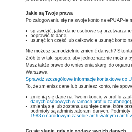
Jakie są Twoje prawa
Po zalogowaniu się na swoje konto na ePUAP-ie 
sprawdzić, jakie dane osobowe są przetwarzane
poprawić te dane,
usunąć ich część lub całkowicie usunąć konto 
Nie możesz samodzielnie zmienić danych? Skontakt
Zrób to w taki sposób, aby jednoznacznie można by
Masz także prawo do wniesienia skargi do organu
Warszawa.
Sprawdź szczegółowe informacje kontaktowe do
To, że zmienisz dane lub usuniesz konto, nie spow
zmienią się dane na Twoim koncie w profilu zau
danych osobowych w ramach profilu zaufanego
)
zmienią się lub zostaną usunięte dane, które p
podmioty są administratorami danych. Podmioty
1983 o narodowym zasobie archiwalnym i archi
Co się stanie, gdy nie podasz swoich danych