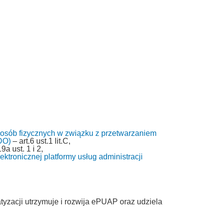
 osób fizycznych w związku z przetwarzaniem
DO)
– art.6 ust.1 lit.C,
9a ust. 1 i 2,
ktronicznej platformy usług administracji
tyzacji utrzymuje i rozwija ePUAP oraz udziela