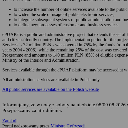
zarządzania Twoim
to increase the number of online services available to the public 
korzystania z usług
to widen the scale of usage of public electronic services,
to integrate subsequent systems of public administration and b
składania podań i 
to define new processes of customer and business services.
odbierania korespon
ePUAP2 is a public and administrative project that extends the set of f
and citizen-friendly country. The implementation period for the projec
Podstawę przetwarzania dany
Services” - 32 million PLN - was covered in 75% by the funds from 
years 2004 - 2006), while the remaining 25% of the cost was covered
Rozporządzenie Parl
Programme and amounts to 140 million PLN (85% of eligible expense
fizycznych w związ
Ministry of the Interior and Administration.
uchylenia dyrekty
Services available through the ePUAP platform may be accessed at 
Ustawa z dnia 17 lu
ust. 1 i 2,
All administration services are available in Polish only.
Rozporządzenie Mini
All public services are available on the Polish website
elektronicznej platf
Informujemy, że w nocy z soboty na niedzielę 08/09.08.2026 
Przepraszamy za utrudnienia.
Kto jest odbiorcą Twoich 
Zamknij
Odbiorcą Twoich danych jest
Portal nadzorowany przez
Ministra Cyfryzacji