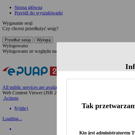
Strona główna
Przejdź do wyszukiwarki
Wygasanie sesji
Czy chcesz przedłużyć sesję?
Przedłuż sesję
Wyloguj
Wylogowano
Wylogowano ze względu na nieaktywność
In
All public services are available on the Polish website
Web Content Viewer (JSR 286)
Actions
Tak przetwarzam
${title}
Loading...
Kto jest administratorem 