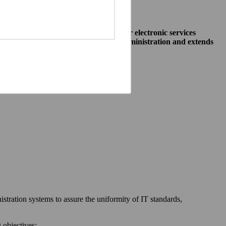
o allow public institutions make their electronic services
access to different systems of public administration and extends
ewska 27, 00-060 Warszawa,
 communication between:
stration systems to assure the uniformity of IT standards,
 objectives: