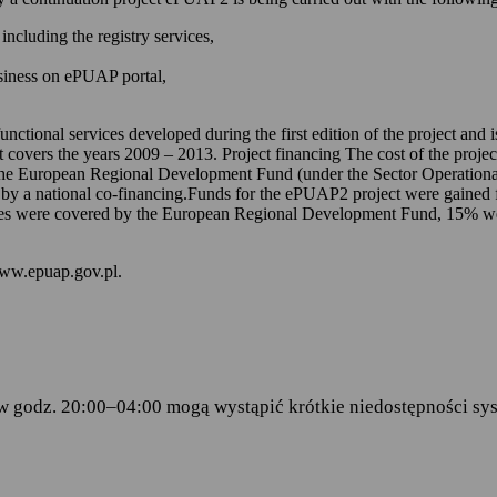
 kontem na ePUAP-ie,
including the registry services,
 online udostępnionych na ePUAP-ie i w serwisie mObywatel.gov.pl,
usiness on ePUAP portal,
wniosków za pomocą formularzy elektronicznych udostępnionych na eP
dencji doręczanej przez podmioty publiczne.
unctional services developed during the first edition of the project and
t covers the years 2009 – 2013. Project financing The cost of the proje
ch stanowią:
the European Regional Development Fund (under the Sector Operationa
 by a national co-financing.Funds for the ePUAP2 project were gained f
amentu Europejskiego i Rady (UE) 2016/679 z dnia 27 kwietnia 2016 
s were covered by the European Regional Development Fund, 15% were 
ku z przetwarzaniem danych osobowych i w sprawie swobodnego prze
wy 95/46/WE (RODO)
– art.6 ust.1 lit.C,
www.epuap.gov.pl.
tego 2005 r. o informatyzacji działalności podmiotów realizujących zad
stra Cyfryzacji z dnia 5 października 2016 r. w sprawie zakresu i wa
ormy usług administracji publicznej.
w godz. 20:00–04:00 mogą wystąpić krótkie niedostępności sys
danych
 Centralny Ośrodek Informatyki, który w imieniu ministra właściwego 