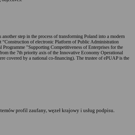
UAP-ie,
 is another step in the process of transforming Poland into a modern
ct “Construction of electronic Platform of Public Administration
l Programme "Supporting Competitiveness of Enterprises for the
rom the 7th priority axis of the Innovative Economy Operational
r. w sprawie ochrony osób
covered by a national co-financing). The trustee of ePUAP is the
pływu takich danych oraz
ania publiczne
— art.19a
runków korzystania z
temów profil zaufany, węzeł krajowy i usług podpisu.
do spraw informatyzacji