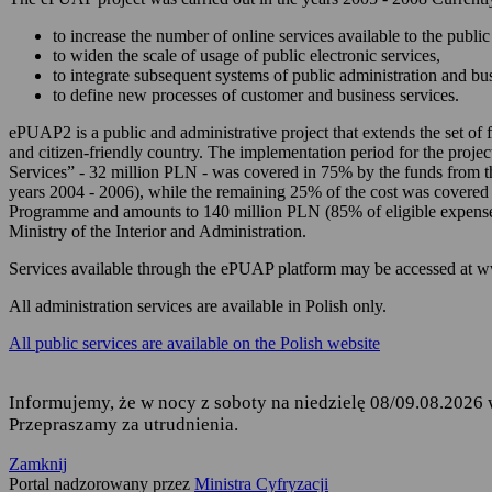
zarządzania Twoim
to increase the number of online services available to the public 
korzystania z usług
to widen the scale of usage of public electronic services,
to integrate subsequent systems of public administration and b
składania podań i 
to define new processes of customer and business services.
odbierania korespon
ePUAP2 is a public and administrative project that extends the set of f
and citizen-friendly country. The implementation period for the projec
Podstawę przetwarzania dany
Services” - 32 million PLN - was covered in 75% by the funds from 
years 2004 - 2006), while the remaining 25% of the cost was covered
Rozporządzenie Parl
Programme and amounts to 140 million PLN (85% of eligible expense
fizycznych w związ
Ministry of the Interior and Administration.
uchylenia dyrekty
Services available through the ePUAP platform may be accessed at 
Ustawa z dnia 17 lu
ust. 1 i 2,
All administration services are available in Polish only.
Rozporządzenie Mini
All public services are available on the Polish website
elektronicznej platf
Informujemy, że w nocy z soboty na niedzielę 08/09.08.2026 
Przepraszamy za utrudnienia.
Kto jest odbiorcą Twoich 
Zamknij
Odbiorcą Twoich danych jest
Portal nadzorowany przez
Ministra Cyfryzacji