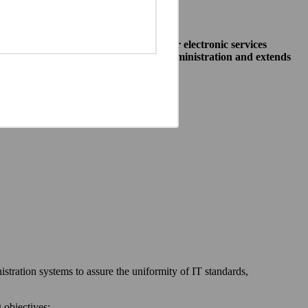
o allow public institutions make their electronic services
access to different systems of public administration and extends
ewska 27, 00-060 Warszawa,
 communication between:
stration systems to assure the uniformity of IT standards,
 objectives: