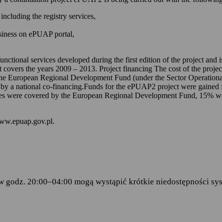
 kontem na ePUAP-ie,
including the registry services,
 online udostępnionych na ePUAP-ie i w serwisie mObywatel.gov.pl,
usiness on ePUAP portal,
wniosków za pomocą formularzy elektronicznych udostępnionych na eP
dencji doręczanej przez podmioty publiczne.
unctional services developed during the first edition of the project and
t covers the years 2009 – 2013. Project financing The cost of the proje
ch stanowią:
the European Regional Development Fund (under the Sector Operationa
 by a national co-financing.Funds for the ePUAP2 project were gained f
amentu Europejskiego i Rady (UE) 2016/679 z dnia 27 kwietnia 2016 
s were covered by the European Regional Development Fund, 15% were 
ku z przetwarzaniem danych osobowych i w sprawie swobodnego prze
wy 95/46/WE (RODO)
– art.6 ust.1 lit.C,
www.epuap.gov.pl.
tego 2005 r. o informatyzacji działalności podmiotów realizujących zad
stra Cyfryzacji z dnia 5 października 2016 r. w sprawie zakresu i wa
ormy usług administracji publicznej.
w godz. 20:00–04:00 mogą wystąpić krótkie niedostępności sys
danych
 Centralny Ośrodek Informatyki, który w imieniu ministra właściwego 