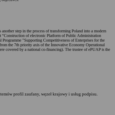
UAP-ie,
 is another step in the process of transforming Poland into a modern
ct “Construction of electronic Platform of Public Administration
l Programme "Supporting Competitiveness of Enterprises for the
rom the 7th priority axis of the Innovative Economy Operational
r. w sprawie ochrony osób
covered by a national co-financing). The trustee of ePUAP is the
pływu takich danych oraz
ania publiczne
— art.19a
runków korzystania z
temów profil zaufany, węzeł krajowy i usług podpisu.
do spraw informatyzacji