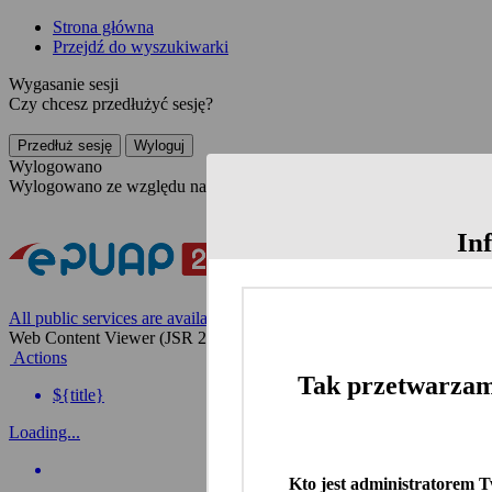
Strona główna
Przejdź do wyszukiwarki
Wygasanie sesji
Czy chcesz przedłużyć sesję?
Przedłuż sesję
Wyloguj
Wylogowano
Wylogowano ze względu na nieaktywność
In
All public services are available on the Polish website
Web Content Viewer (JSR 286)
Actions
Tak przetwarzam
${title}
Loading...
Kto jest administratorem 