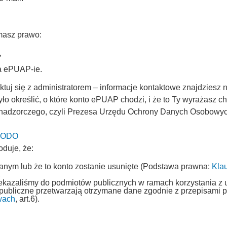
masz prawo:
,
na ePUAP-ie.
uj się z administratorem – informacje kontaktowe znajdziesz n
ło określić, o które konto ePUAP chodzi, i że to Ty wyrażasz 
 nadzorczego, czyli Prezesa Urzędu Ochrony Danych Osobowych 
 UODO
oduje, że:
fanym lub że to konto zostanie usunięte (Podstawa prawna:
Kla
,
rzekazaliśmy do podmiotów publicznych w ramach korzystania z 
 publiczne przetwarzają otrzymane dane zgodnie z przepisami
wach
, art.6).