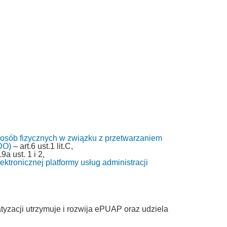
 osób fizycznych w związku z przetwarzaniem
DO)
– art.6 ust.1 lit.C,
9a ust. 1 i 2,
ktronicznej platformy usług administracji
tyzacji utrzymuje i rozwija ePUAP oraz udziela