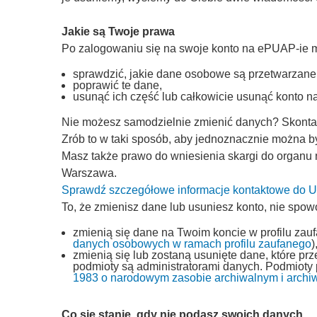
Jakie są Twoje prawa
Po zalogowaniu się na swoje konto na ePUAP-ie 
sprawdzić, jakie dane osobowe są przetwarzane
poprawić te dane,
usunąć ich część lub całkowicie usunąć konto 
Nie możesz samodzielnie zmienić danych? Skontakt
Zrób to w taki sposób, aby jednoznacznie można by
Masz także prawo do wniesienia skargi do organu
Warszawa.
Sprawdź szczegółowe informacje kontaktowe do
To, że zmienisz dane lub usuniesz konto, nie spow
zmienią się dane na Twoim koncie w profilu zau
danych osobowych w ramach profilu zaufanego
)
zmienią się lub zostaną usunięte dane, które p
podmioty są administratorami danych. Podmioty
1983 o narodowym zasobie archiwalnym i archi
Co się stanie, gdy nie podasz swoich danych