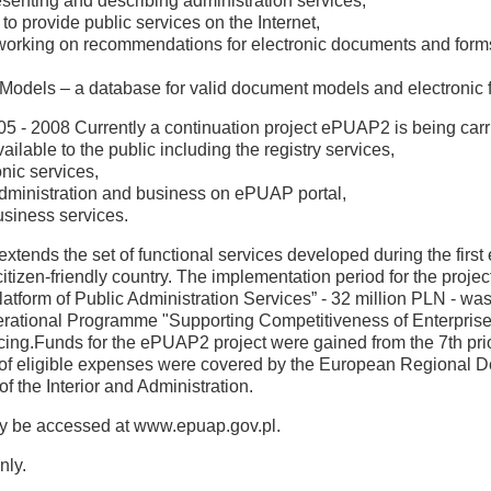
senting and describing administration services,
 provide public services on the Internet,
rts working on recommendations for electronic documents and form
Models – a database for valid document models and electronic 
5 - 2008 Currently a continuation project ePUAP2 is being carrie
ilable to the public including the registry services,
onic services,
administration and business on ePUAP portal,
usiness services.
xtends the set of functional services developed during the first e
tizen-friendly country. The implementation period for the projec
 Platform of Public Administration Services” - 32 million PLN - 
ational Programme "Supporting Competitiveness of Enterprises 
cing.Funds for the ePUAP2 project were gained from the 7th pri
f eligible expenses were covered by the European Regional D
of the Interior and Administration.
ay be accessed at www.epuap.gov.pl.
nly.