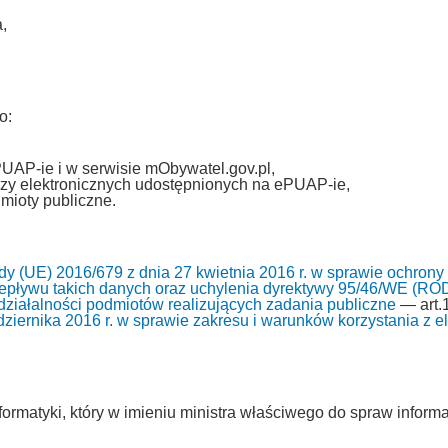
,
o:
PUAP-ie i w serwisie mObywatel.gov.pl,
zy elektronicznych udostępnionych na ePUAP-ie,
mioty publiczne.
y (UE) 2016/679 z dnia 27 kwietnia 2016 r. w sprawie ochrony
pływu takich danych oraz uchylenia dyrektywy 95/46/WE (RO
i działalności podmiotów realizujących zadania publiczne
— art.1
ziernika 2016 r. w sprawie zakresu i warunków korzystania z ele
ormatyki, który w imieniu ministra właściwego do spraw informa