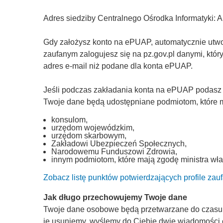
Adres siedziby Centralnego Ośrodka Informatyki: 
Gdy założysz konto na ePUAP, automatycznie utworz
zaufanym zalogujesz się na pz.gov.pl danymi, któ
adres e-mail niż podane dla konta ePUAP.
Jeśli podczas zakładania konta na ePUAP podasz
Twoje dane będą udostępniane podmiotom, które ma
konsulom,
urzędom wojewódzkim,
urzędom skarbowym,
Zakładowi Ubezpieczeń Społecznych,
Narodowemu Funduszowi Zdrowia,
innym podmiotom, które mają zgodę ministra wła
Zobacz listę punktów potwierdzających profile zau
Jak długo przechowujemy Twoje dane
Twoje dane osobowe będą przetwarzane do czasu, a
je usuniemy, wyślemy do Ciebie dwie wiadomości 