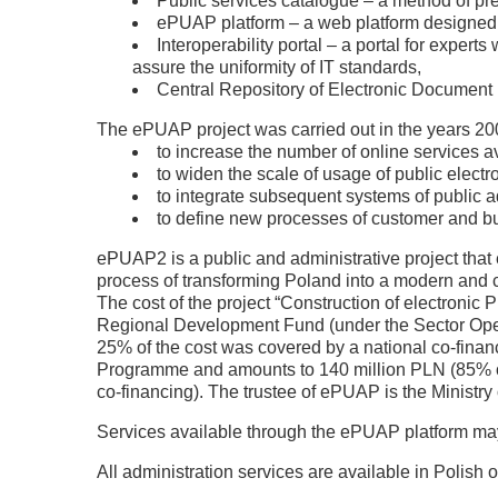
Public services catalogue – a method of pre
ePUAP platform – a web platform designed to
Interoperability portal – a portal for expe
assure the uniformity of IT standards,
Central Repository of Electronic Document 
The ePUAP project was carried out in the years 200
to increase the number of online services ava
to widen the scale of usage of public electr
to integrate subsequent systems of public 
to define new processes of customer and b
ePUAP2 is a public and administrative project that e
process of transforming Poland into a modern and ci
The cost of the project “Construction of electronic
Regional Development Fund (under the Sector Oper
25% of the cost was covered by a national co-finan
Programme and amounts to 140 million PLN (85% o
co-financing). The trustee of ePUAP is the Ministry 
Services available through the ePUAP platform m
All administration services are available in Polish o