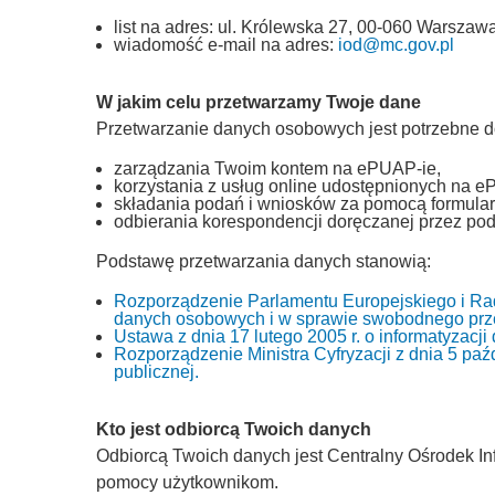
list na adres: ul. Królewska 27, 00-060 Warszawa
wiadomość e-mail na adres:
iod@mc.gov.pl
W jakim celu przetwarzamy Twoje dane
Przetwarzanie danych osobowych jest potrzebne d
zarządzania Twoim kontem na ePUAP-ie,
korzystania z usług online udostępnionych na e
składania podań i wniosków za pomocą formular
odbierania korespondencji doręczanej przez pod
Podstawę przetwarzania danych stanowią:
Rozporządzenie Parlamentu Europejskiego i Rad
danych osobowych i w sprawie swobodnego prze
Ustawa z dnia 17 lutego 2005 r. o informatyzacj
Rozporządzenie Ministra Cyfryzacji z dnia 5 paźd
publicznej.
Kto jest odbiorcą Twoich danych
Odbiorcą Twoich danych jest Centralny Ośrodek Inf
pomocy użytkownikom.