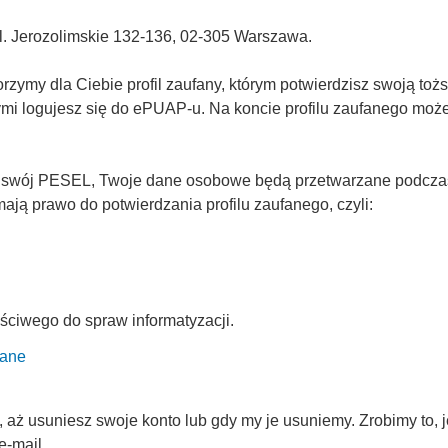
Al. Jerozolimskie 132-136, 02-305 Warszawa.
ymy dla Ciebie profil zaufany, którym potwierdzisz swoją tożs
rymi logujesz się do ePUAP-u. Na koncie profilu zaufanego mo
 swój PESEL, Twoje dane osobowe będą przetwarzane podczas p
ją prawo do potwierdzania profilu zaufanego, czyli:
ściwego do spraw informatyzacji.
fane
ż usuniesz swoje konto lub gdy my je usuniemy. Zrobimy to, je
e-mail.