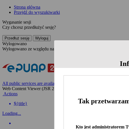
Strona główna
Przejdź do wyszukiwarki
Wygasanie sesji
Czy chcesz przedłużyć sesję?
Przedłuż sesję
Wyloguj
Wylogowano
Wylogowano ze względu na nieaktywność
In
All public services are available on the Polish website
Web Content Viewer (JSR 286)
Actions
Tak przetwarzam
${title}
Loading...
Kto jest administratorem 