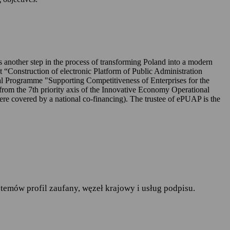
UAP-ie,
 is another step in the process of transforming Poland into a modern
ct “Construction of electronic Platform of Public Administration
l Programme "Supporting Competitiveness of Enterprises for the
rom the 7th priority axis of the Innovative Economy Operational
r. w sprawie ochrony osób
covered by a national co-financing). The trustee of ePUAP is the
pływu takich danych oraz
ania publiczne
— art.19a
runków korzystania z
temów profil zaufany, węzeł krajowy i usług podpisu.
do spraw informatyzacji