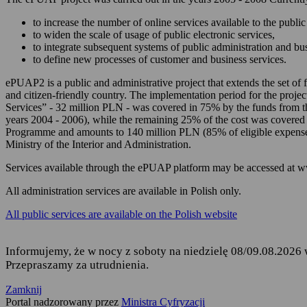
zarządzania Twoim
to increase the number of online services available to the public 
korzystania z usług
to widen the scale of usage of public electronic services,
to integrate subsequent systems of public administration and b
składania podań i 
to define new processes of customer and business services.
odbierania korespon
ePUAP2 is a public and administrative project that extends the set of f
and citizen-friendly country. The implementation period for the projec
Podstawę przetwarzania dany
Services” - 32 million PLN - was covered in 75% by the funds from 
years 2004 - 2006), while the remaining 25% of the cost was covered
Rozporządzenie Parl
Programme and amounts to 140 million PLN (85% of eligible expense
fizycznych w związ
Ministry of the Interior and Administration.
uchylenia dyrekty
Services available through the ePUAP platform may be accessed at 
Ustawa z dnia 17 lu
ust. 1 i 2,
All administration services are available in Polish only.
Rozporządzenie Mini
All public services are available on the Polish website
elektronicznej platf
Informujemy, że w nocy z soboty na niedzielę 08/09.08.2026 
Przepraszamy za utrudnienia.
Kto jest odbiorcą Twoich 
Zamknij
Odbiorcą Twoich danych jest
Portal nadzorowany przez
Ministra Cyfryzacji