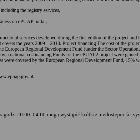
 kontem na ePUAP-ie,
including the registry services,
 online udostępnionych na ePUAP-ie i w serwisie mObywatel.gov.pl,
usiness on ePUAP portal,
wniosków za pomocą formularzy elektronicznych udostępnionych na eP
dencji doręczanej przez podmioty publiczne.
unctional services developed during the first edition of the project and
t covers the years 2009 – 2013. Project financing The cost of the proje
ch stanowią:
the European Regional Development Fund (under the Sector Operationa
 by a national co-financing.Funds for the ePUAP2 project were gained f
amentu Europejskiego i Rady (UE) 2016/679 z dnia 27 kwietnia 2016 
s were covered by the European Regional Development Fund, 15% were 
ku z przetwarzaniem danych osobowych i w sprawie swobodnego prze
wy 95/46/WE (RODO)
– art.6 ust.1 lit.C,
www.epuap.gov.pl.
tego 2005 r. o informatyzacji działalności podmiotów realizujących zad
stra Cyfryzacji z dnia 5 października 2016 r. w sprawie zakresu i wa
ormy usług administracji publicznej.
w godz. 20:00–04:00 mogą wystąpić krótkie niedostępności sys
danych
 Centralny Ośrodek Informatyki, który w imieniu ministra właściwego 