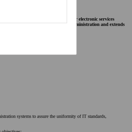
o allow public institutions make their electronic services
access to different systems of public administration and extends
ewska 27, 00-060 Warszawa,
 communication between:
stration systems to assure the uniformity of IT standards,
 objectives: