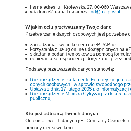
list na adres: ul. Królewska 27, 00-060 Warszawa
wiadomość e-mail na adres:
iod@mc.gov.pl
W jakim celu przetwarzamy Twoje dane
Przetwarzanie danych osobowych jest potrzebne d
zarządzania Twoim kontem na ePUAP-ie,
korzystania z usług online udostępnionych na e
składania podań i wniosków za pomocą formular
odbierania korespondencji doręczanej przez pod
Podstawę przetwarzania danych stanowią:
Rozporządzenie Parlamentu Europejskiego i Rad
danych osobowych i w sprawie swobodnego prze
Ustawa z dnia 17 lutego 2005 r. o informatyzacj
Rozporządzenie Ministra Cyfryzacji z dnia 5 paźd
publicznej.
Kto jest odbiorcą Twoich danych
Odbiorcą Twoich danych jest Centralny Ośrodek Inf
pomocy użytkownikom.