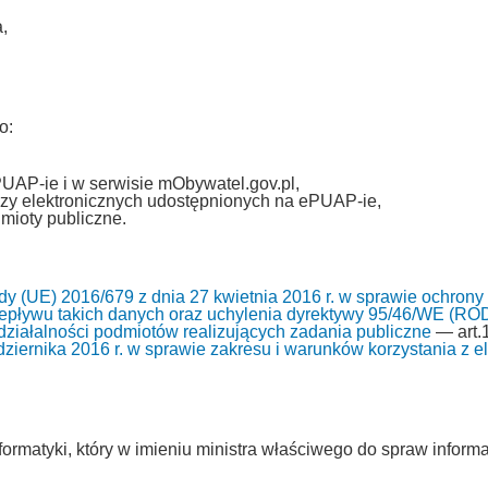
,
o:
PUAP-ie i w serwisie mObywatel.gov.pl,
zy elektronicznych udostępnionych na ePUAP-ie,
mioty publiczne.
y (UE) 2016/679 z dnia 27 kwietnia 2016 r. w sprawie ochrony
pływu takich danych oraz uchylenia dyrektywy 95/46/WE (RO
i działalności podmiotów realizujących zadania publiczne
— art.1
ziernika 2016 r. w sprawie zakresu i warunków korzystania z ele
ormatyki, który w imieniu ministra właściwego do spraw informa