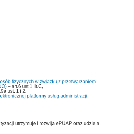
 osób fizycznych w związku z przetwarzaniem
DO)
– art.6 ust.1 lit.C,
9a ust. 1 i 2,
ktronicznej platformy usług administracji
tyzacji utrzymuje i rozwija ePUAP oraz udziela