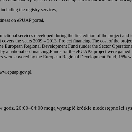
 kontem na ePUAP-ie,
including the registry services,
 online udostępnionych na ePUAP-ie i w serwisie mObywatel.gov.pl,
usiness on ePUAP portal,
wniosków za pomocą formularzy elektronicznych udostępnionych na eP
dencji doręczanej przez podmioty publiczne.
unctional services developed during the first edition of the project and
t covers the years 2009 – 2013. Project financing The cost of the proje
ch stanowią:
the European Regional Development Fund (under the Sector Operationa
 by a national co-financing.Funds for the ePUAP2 project were gained f
amentu Europejskiego i Rady (UE) 2016/679 z dnia 27 kwietnia 2016 
s were covered by the European Regional Development Fund, 15% were 
ku z przetwarzaniem danych osobowych i w sprawie swobodnego prze
wy 95/46/WE (RODO)
– art.6 ust.1 lit.C,
www.epuap.gov.pl.
tego 2005 r. o informatyzacji działalności podmiotów realizujących zad
stra Cyfryzacji z dnia 5 października 2016 r. w sprawie zakresu i wa
ormy usług administracji publicznej.
w godz. 20:00–04:00 mogą wystąpić krótkie niedostępności sys
danych
 Centralny Ośrodek Informatyki, który w imieniu ministra właściwego 