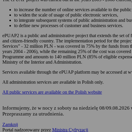
zarządzania Twoim
to increase the number of online services available to the public 
korzystania z usług
to widen the scale of usage of public electronic services,
to integrate subsequent systems of public administration and b
składania podań i 
to define new processes of customer and business services.
odbierania korespon
ePUAP2 is a public and administrative project that extends the set of f
and citizen-friendly country. The implementation period for the projec
Podstawę przetwarzania dany
Services” - 32 million PLN - was covered in 75% by the funds from 
years 2004 - 2006), while the remaining 25% of the cost was covered
Rozporządzenie Parl
Programme and amounts to 140 million PLN (85% of eligible expense
fizycznych w związ
Ministry of the Interior and Administration.
uchylenia dyrekty
Services available through the ePUAP platform may be accessed at 
Ustawa z dnia 17 lu
ust. 1 i 2,
All administration services are available in Polish only.
Rozporządzenie Mini
All public services are available on the Polish website
elektronicznej platf
Informujemy, że w nocy z soboty na niedzielę 08/09.08.2026 
Przepraszamy za utrudnienia.
Kto jest odbiorcą Twoich 
Zamknij
Odbiorcą Twoich danych jest
Portal nadzorowany przez
Ministra Cyfryzacji