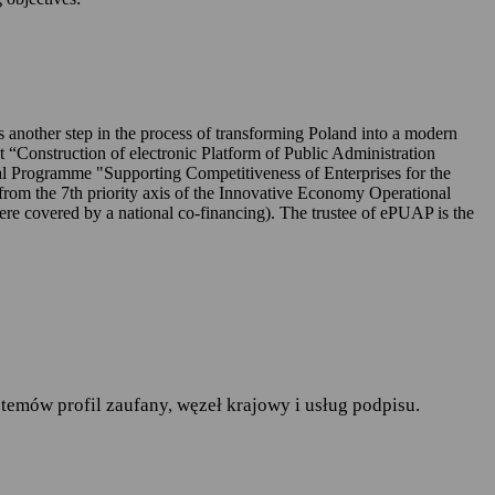
UAP-ie,
 is another step in the process of transforming Poland into a modern
ct “Construction of electronic Platform of Public Administration
l Programme "Supporting Competitiveness of Enterprises for the
rom the 7th priority axis of the Innovative Economy Operational
r. w sprawie ochrony osób
covered by a national co-financing). The trustee of ePUAP is the
pływu takich danych oraz
ania publiczne
— art.19a
runków korzystania z
temów profil zaufany, węzeł krajowy i usług podpisu.
do spraw informatyzacji