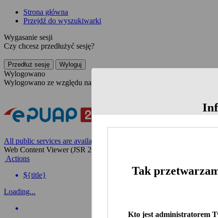
Strona główna
Przejdź do wyszukiwarki
Wygasanie sesji
Czy chcesz przedłużyć sesję?
Przedłuż sesję
Wyloguj
Wylogowano
Wylogowano ze względu na nieaktywność
In
All public services are available on the Polish website
Web Content Viewer (JSR 286)
Actions
Tak przetwarzam
${title}
Loading...
Kto jest administratorem 