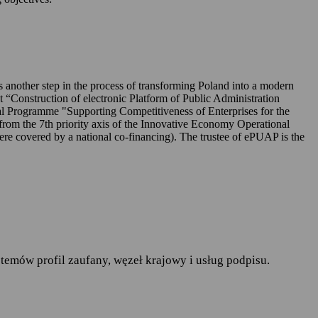
UAP-ie,
 is another step in the process of transforming Poland into a modern
ct “Construction of electronic Platform of Public Administration
l Programme "Supporting Competitiveness of Enterprises for the
rom the 7th priority axis of the Innovative Economy Operational
r. w sprawie ochrony osób
covered by a national co-financing). The trustee of ePUAP is the
pływu takich danych oraz
ania publiczne
— art.19a
runków korzystania z
temów profil zaufany, węzeł krajowy i usług podpisu.
do spraw informatyzacji