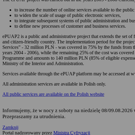
zarządzania Twoim
to increase the number of online services available to the public 
korzystania z usług
to widen the scale of usage of public electronic services,
to integrate subsequent systems of public administration and b
składania podań i 
to define new processes of customer and business services.
odbierania korespon
ePUAP2 is a public and administrative project that extends the set of f
and citizen-friendly country. The implementation period for the projec
Podstawę przetwarzania dany
Services” - 32 million PLN - was covered in 75% by the funds from 
years 2004 - 2006), while the remaining 25% of the cost was covered
Rozporządzenie Parl
Programme and amounts to 140 million PLN (85% of eligible expense
fizycznych w związ
Ministry of the Interior and Administration.
uchylenia dyrekty
Services available through the ePUAP platform may be accessed at 
Ustawa z dnia 17 lu
ust. 1 i 2,
All administration services are available in Polish only.
Rozporządzenie Mini
All public services are available on the Polish website
elektronicznej platf
Informujemy, że w nocy z soboty na niedzielę 08/09.08.2026 
Przepraszamy za utrudnienia.
Kto jest odbiorcą Twoich 
Zamknij
Odbiorcą Twoich danych jest
Portal nadzorowany przez
Ministra Cyfryzacji