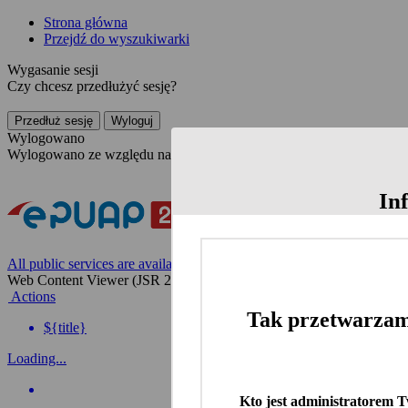
Strona główna
Przejdź do wyszukiwarki
Wygasanie sesji
Czy chcesz przedłużyć sesję?
Przedłuż sesję
Wyloguj
Wylogowano
Wylogowano ze względu na nieaktywność
In
All public services are available on the Polish website
Web Content Viewer (JSR 286)
Actions
Tak przetwarzam
${title}
Loading...
Kto jest administratorem 