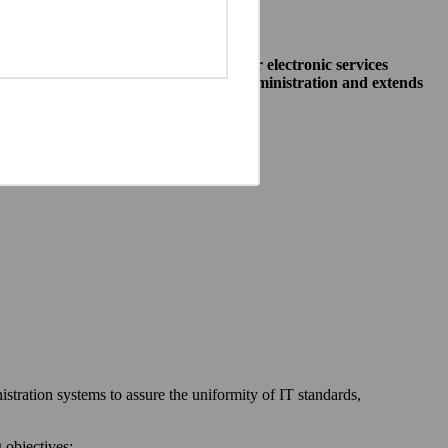
o allow public institutions make their electronic services
access to different systems of public administration and extends
ewska 27, 00-060 Warszawa,
 communication between:
stration systems to assure the uniformity of IT standards,
 objectives: