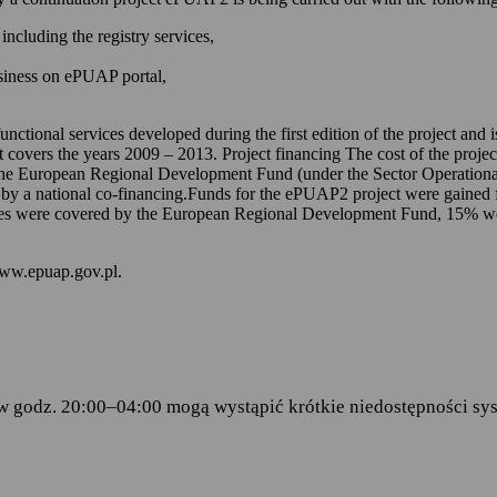
 kontem na ePUAP-ie,
including the registry services,
 online udostępnionych na ePUAP-ie i w serwisie mObywatel.gov.pl,
usiness on ePUAP portal,
wniosków za pomocą formularzy elektronicznych udostępnionych na eP
dencji doręczanej przez podmioty publiczne.
unctional services developed during the first edition of the project and
t covers the years 2009 – 2013. Project financing The cost of the proje
ch stanowią:
the European Regional Development Fund (under the Sector Operationa
 by a national co-financing.Funds for the ePUAP2 project were gained f
amentu Europejskiego i Rady (UE) 2016/679 z dnia 27 kwietnia 2016 
s were covered by the European Regional Development Fund, 15% were 
ku z przetwarzaniem danych osobowych i w sprawie swobodnego prze
wy 95/46/WE (RODO)
– art.6 ust.1 lit.C,
www.epuap.gov.pl.
tego 2005 r. o informatyzacji działalności podmiotów realizujących zad
stra Cyfryzacji z dnia 5 października 2016 r. w sprawie zakresu i wa
ormy usług administracji publicznej.
w godz. 20:00–04:00 mogą wystąpić krótkie niedostępności sys
danych
 Centralny Ośrodek Informatyki, który w imieniu ministra właściwego 