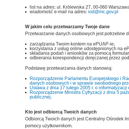
list na adres: ul. Królewska 27, 00-060 Warszawa
wiadomość e-mail na adres:
iod@mc.gov.pl
W jakim celu przetwarzamy Twoje dane
Przetwarzanie danych osobowych jest potrzebne d
zarządzania Twoim kontem na ePUAP-ie,
korzystania z usług online udostępnionych na e
składania podań i wniosków za pomocą formular
odbierania korespondencji doręczanej przez pod
Podstawę przetwarzania danych stanowią:
Rozporządzenie Parlamentu Europejskiego i Rad
danych osobowych i w sprawie swobodnego prze
Ustawa z dnia 17 lutego 2005 r. o informatyzacj
Rozporządzenie Ministra Cyfryzacji z dnia 5 paźd
publicznej.
Kto jest odbiorcą Twoich danych
Odbiorcą Twoich danych jest Centralny Ośrodek Inf
pomocy użytkownikom.