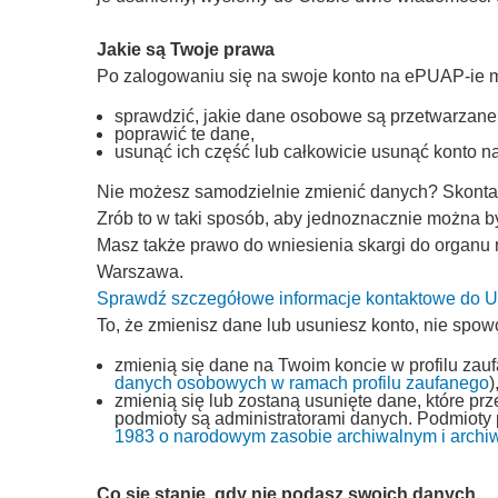
Jakie są Twoje prawa
Po zalogowaniu się na swoje konto na ePUAP-ie 
sprawdzić, jakie dane osobowe są przetwarzane
poprawić te dane,
usunąć ich część lub całkowicie usunąć konto 
Nie możesz samodzielnie zmienić danych? Skontakt
Zrób to w taki sposób, aby jednoznacznie można by
Masz także prawo do wniesienia skargi do organu
Warszawa.
Sprawdź szczegółowe informacje kontaktowe do
To, że zmienisz dane lub usuniesz konto, nie spow
zmienią się dane na Twoim koncie w profilu zau
danych osobowych w ramach profilu zaufanego
)
zmienią się lub zostaną usunięte dane, które p
podmioty są administratorami danych. Podmioty
1983 o narodowym zasobie archiwalnym i archi
Co się stanie, gdy nie podasz swoich danych