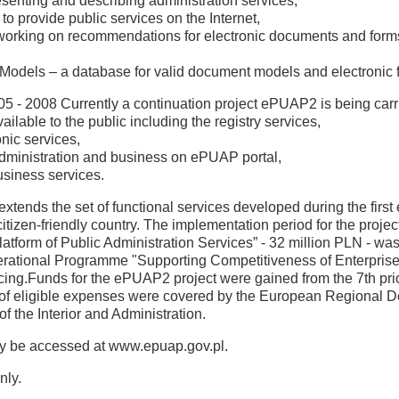
senting and describing administration services,
 provide public services on the Internet,
rts working on recommendations for electronic documents and form
Models – a database for valid document models and electronic 
5 - 2008 Currently a continuation project ePUAP2 is being carrie
ilable to the public including the registry services,
onic services,
administration and business on ePUAP portal,
usiness services.
xtends the set of functional services developed during the first e
tizen-friendly country. The implementation period for the projec
 Platform of Public Administration Services” - 32 million PLN - 
ational Programme "Supporting Competitiveness of Enterprises 
cing.Funds for the ePUAP2 project were gained from the 7th pri
f eligible expenses were covered by the European Regional D
of the Interior and Administration.
ay be accessed at www.epuap.gov.pl.
nly.