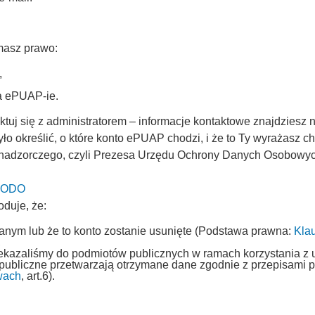
masz prawo:
,
na ePUAP-ie.
uj się z administratorem – informacje kontaktowe znajdziesz n
ło określić, o które konto ePUAP chodzi, i że to Ty wyrażasz 
 nadzorczego, czyli Prezesa Urzędu Ochrony Danych Osobowych 
 UODO
oduje, że:
fanym lub że to konto zostanie usunięte (Podstawa prawna:
Kla
,
rzekazaliśmy do podmiotów publicznych w ramach korzystania z 
 publiczne przetwarzają otrzymane dane zgodnie z przepisami
wach
, art.6).