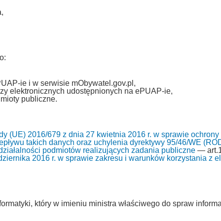
,
o:
PUAP-ie i w serwisie mObywatel.gov.pl,
zy elektronicznych udostępnionych na ePUAP-ie,
mioty publiczne.
y (UE) 2016/679 z dnia 27 kwietnia 2016 r. w sprawie ochrony
pływu takich danych oraz uchylenia dyrektywy 95/46/WE (RO
i działalności podmiotów realizujących zadania publiczne
— art.1
ziernika 2016 r. w sprawie zakresu i warunków korzystania z ele
ormatyki, który w imieniu ministra właściwego do spraw informa