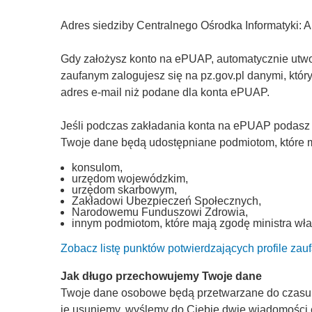
Adres siedziby Centralnego Ośrodka Informatyki: 
Gdy założysz konto na ePUAP, automatycznie utworz
zaufanym zalogujesz się na pz.gov.pl danymi, któ
adres e-mail niż podane dla konta ePUAP.
Jeśli podczas zakładania konta na ePUAP podasz
Twoje dane będą udostępniane podmiotom, które ma
konsulom,
urzędom wojewódzkim,
urzędom skarbowym,
Zakładowi Ubezpieczeń Społecznych,
Narodowemu Funduszowi Zdrowia,
innym podmiotom, które mają zgodę ministra wła
Zobacz listę punktów potwierdzających profile zau
Jak długo przechowujemy Twoje dane
Twoje dane osobowe będą przetwarzane do czasu, a
je usuniemy, wyślemy do Ciebie dwie wiadomości 