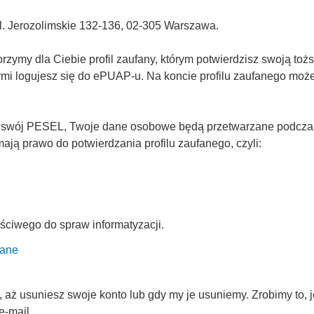
Al. Jerozolimskie 132-136, 02-305 Warszawa.
ymy dla Ciebie profil zaufany, którym potwierdzisz swoją tożs
rymi logujesz się do ePUAP-u. Na koncie profilu zaufanego mo
 swój PESEL, Twoje dane osobowe będą przetwarzane podczas p
ją prawo do potwierdzania profilu zaufanego, czyli:
ściwego do spraw informatyzacji.
fane
ż usuniesz swoje konto lub gdy my je usuniemy. Zrobimy to, je
e-mail.