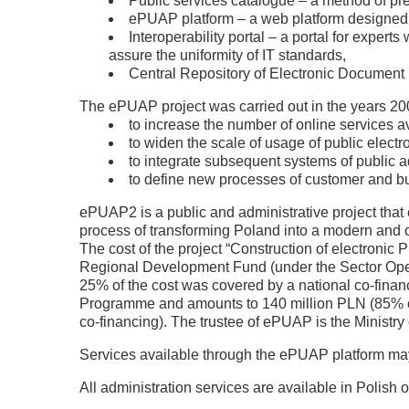
Public services catalogue – a method of pre
ePUAP platform – a web platform designed to
Interoperability portal – a portal for expe
assure the uniformity of IT standards,
Central Repository of Electronic Document 
The ePUAP project was carried out in the years 200
to increase the number of online services ava
to widen the scale of usage of public electr
to integrate subsequent systems of public 
to define new processes of customer and b
ePUAP2 is a public and administrative project that e
process of transforming Poland into a modern and ci
The cost of the project “Construction of electronic
Regional Development Fund (under the Sector Oper
25% of the cost was covered by a national co-finan
Programme and amounts to 140 million PLN (85% o
co-financing). The trustee of ePUAP is the Ministry 
Services available through the ePUAP platform m
All administration services are available in Polish o