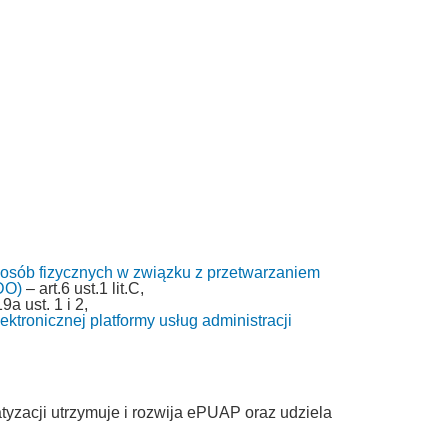
 osób fizycznych w związku z przetwarzaniem
DO)
– art.6 ust.1 lit.C,
9a ust. 1 i 2,
ktronicznej platformy usług administracji
tyzacji utrzymuje i rozwija ePUAP oraz udziela