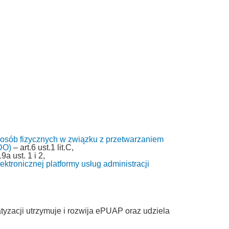
 osób fizycznych w związku z przetwarzaniem
DO)
– art.6 ust.1 lit.C,
9a ust. 1 i 2,
ktronicznej platformy usług administracji
tyzacji utrzymuje i rozwija ePUAP oraz udziela