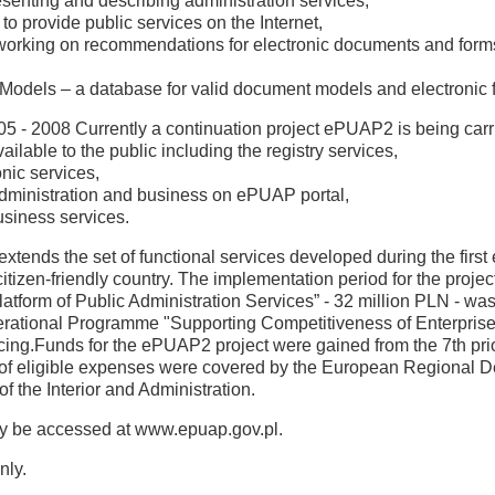
senting and describing administration services,
 provide public services on the Internet,
rts working on recommendations for electronic documents and form
Models – a database for valid document models and electronic 
5 - 2008 Currently a continuation project ePUAP2 is being carrie
ilable to the public including the registry services,
onic services,
administration and business on ePUAP portal,
usiness services.
xtends the set of functional services developed during the first e
tizen-friendly country. The implementation period for the projec
 Platform of Public Administration Services” - 32 million PLN - 
ational Programme "Supporting Competitiveness of Enterprises 
cing.Funds for the ePUAP2 project were gained from the 7th pri
f eligible expenses were covered by the European Regional D
of the Interior and Administration.
ay be accessed at www.epuap.gov.pl.
nly.