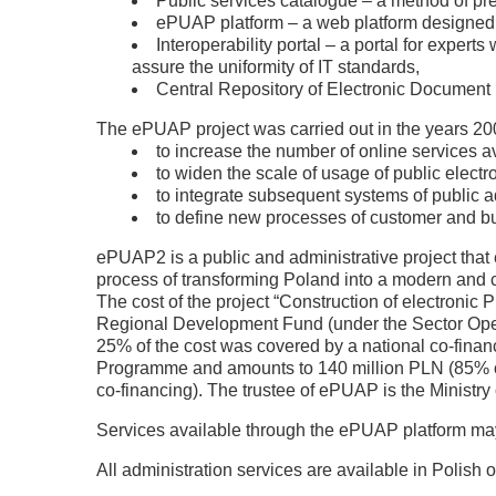
Public services catalogue – a method of pre
ePUAP platform – a web platform designed to
Interoperability portal – a portal for expe
assure the uniformity of IT standards,
Central Repository of Electronic Document 
The ePUAP project was carried out in the years 200
to increase the number of online services ava
to widen the scale of usage of public electr
to integrate subsequent systems of public 
to define new processes of customer and b
ePUAP2 is a public and administrative project that e
process of transforming Poland into a modern and ci
The cost of the project “Construction of electronic
Regional Development Fund (under the Sector Oper
25% of the cost was covered by a national co-finan
Programme and amounts to 140 million PLN (85% o
co-financing). The trustee of ePUAP is the Ministry 
Services available through the ePUAP platform m
All administration services are available in Polish o