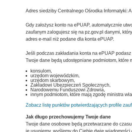
Adres siedziby Centralnego Ośrodka Informatyki: 
Gdy założysz konto na ePUAP, automatycznie utworz
zaufanym zalogujesz się na pz.gov.pl danymi, któ
adres e-mail niż podane dla konta ePUAP.
Jeśli podczas zakładania konta na ePUAP podasz
Twoje dane będą udostępniane podmiotom, które ma
konsulom,
urzędom wojewódzkim,
urzędom skarbowym,
Zakładowi Ubezpieczeń Społecznych,
Narodowemu Funduszowi Zdrowia,
innym podmiotom, które mają zgodę ministra wła
Zobacz listę punktów potwierdzających profile zau
Jak długo przechowujemy Twoje dane
Twoje dane osobowe będą przetwarzane do czasu, a
je usuniemy, wyślemy do Ciebie dwie wiadomości 