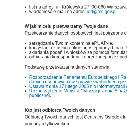
list na adres: ul. Królewska 27, 00-060 Warszawa
wiadomość e-mail na adres:
iod@mc.gov.pl
W jakim celu przetwarzamy Twoje dane
Przetwarzanie danych osobowych jest potrzebne d
zarządzania Twoim kontem na ePUAP-ie,
korzystania z usług online udostępnionych na e
składania podań i wniosków za pomocą formular
odbierania korespondencji doręczanej przez pod
Podstawę przetwarzania danych stanowią:
Rozporządzenie Parlamentu Europejskiego i Rad
danych osobowych i w sprawie swobodnego prze
Ustawa z dnia 17 lutego 2005 r. o informatyzacj
Rozporządzenie Ministra Cyfryzacji z dnia 5 paźd
publicznej.
Kto jest odbiorcą Twoich danych
Odbiorcą Twoich danych jest Centralny Ośrodek Inf
pomocy użytkownikom.