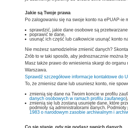
Jakie są Twoje prawa
Po zalogowaniu się na swoje konto na ePUAP-ie 
sprawdzić, jakie dane osobowe są przetwarzane
poprawić te dane,
usunąć ich część lub całkowicie usunąć konto 
Nie możesz samodzielnie zmienić danych? Skontakt
Zrób to w taki sposób, aby jednoznacznie można by
Masz także prawo do wniesienia skargi do organu
Warszawa.
Sprawdź szczegółowe informacje kontaktowe do
To, że zmienisz dane lub usuniesz konto, nie spow
zmienią się dane na Twoim koncie w profilu zau
danych osobowych w ramach profilu zaufanego
)
zmienią się lub zostaną usunięte dane, które p
podmioty są administratorami danych. Podmioty
1983 o narodowym zasobie archiwalnym i archi
Co się stanie, gdy nie podasz swoich danych