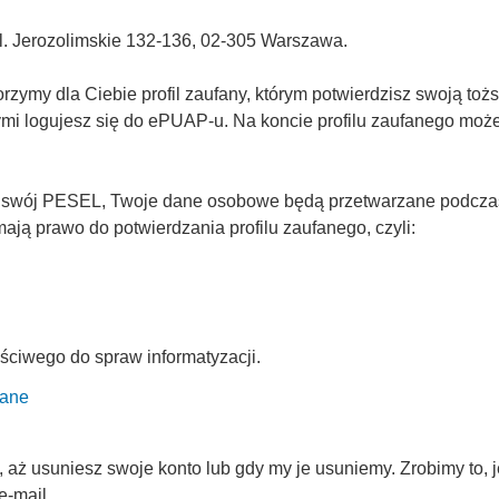
Al. Jerozolimskie 132-136, 02-305 Warszawa.
ymy dla Ciebie profil zaufany, którym potwierdzisz swoją tożs
rymi logujesz się do ePUAP-u. Na koncie profilu zaufanego mo
 swój PESEL, Twoje dane osobowe będą przetwarzane podczas p
ją prawo do potwierdzania profilu zaufanego, czyli:
ściwego do spraw informatyzacji.
fane
ż usuniesz swoje konto lub gdy my je usuniemy. Zrobimy to, je
e-mail.