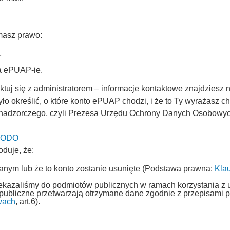
masz prawo:
,
na ePUAP-ie.
uj się z administratorem – informacje kontaktowe znajdziesz n
ło określić, o które konto ePUAP chodzi, i że to Ty wyrażasz 
 nadzorczego, czyli Prezesa Urzędu Ochrony Danych Osobowych 
 UODO
oduje, że:
fanym lub że to konto zostanie usunięte (Podstawa prawna:
Kla
,
rzekazaliśmy do podmiotów publicznych w ramach korzystania z 
 publiczne przetwarzają otrzymane dane zgodnie z przepisami
wach
, art.6).