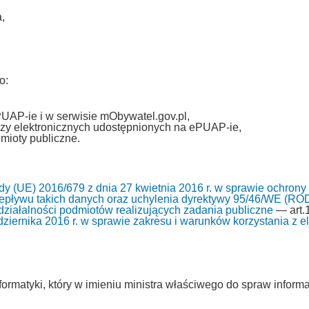
,
o:
PUAP-ie i w serwisie mObywatel.gov.pl,
zy elektronicznych udostępnionych na ePUAP-ie,
mioty publiczne.
y (UE) 2016/679 z dnia 27 kwietnia 2016 r. w sprawie ochrony
pływu takich danych oraz uchylenia dyrektywy 95/46/WE (RO
i działalności podmiotów realizujących zadania publiczne
— art.1
ziernika 2016 r. w sprawie zakresu i warunków korzystania z ele
ormatyki, który w imieniu ministra właściwego do spraw informa