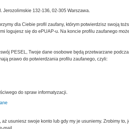
Al. Jerozolimskie 132-136, 02-305 Warszawa.
ymy dla Ciebie profil zaufany, którym potwierdzisz swoją tożs
rymi logujesz się do ePUAP-u. Na koncie profilu zaufanego mo
 swój PESEL, Twoje dane osobowe będą przetwarzane podczas p
ją prawo do potwierdzania profilu zaufanego, czyli:
ściwego do spraw informatyzacji.
fane
ż usuniesz swoje konto lub gdy my je usuniemy. Zrobimy to, je
e-mail.