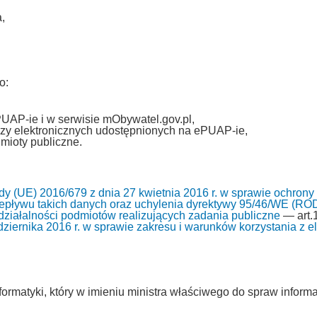
,
o:
PUAP-ie i w serwisie mObywatel.gov.pl,
zy elektronicznych udostępnionych na ePUAP-ie,
mioty publiczne.
y (UE) 2016/679 z dnia 27 kwietnia 2016 r. w sprawie ochrony
pływu takich danych oraz uchylenia dyrektywy 95/46/WE (RO
i działalności podmiotów realizujących zadania publiczne
— art.1
ziernika 2016 r. w sprawie zakresu i warunków korzystania z ele
ormatyki, który w imieniu ministra właściwego do spraw informa