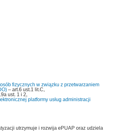
 osób fizycznych w związku z przetwarzaniem
DO)
– art.6 ust.1 lit.C,
9a ust. 1 i 2,
ktronicznej platformy usług administracji
tyzacji utrzymuje i rozwija ePUAP oraz udziela