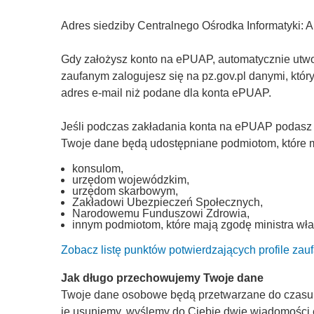
Adres siedziby Centralnego Ośrodka Informatyki: 
Gdy założysz konto na ePUAP, automatycznie utworz
zaufanym zalogujesz się na pz.gov.pl danymi, któ
adres e-mail niż podane dla konta ePUAP.
Jeśli podczas zakładania konta na ePUAP podasz
Twoje dane będą udostępniane podmiotom, które ma
konsulom,
urzędom wojewódzkim,
urzędom skarbowym,
Zakładowi Ubezpieczeń Społecznych,
Narodowemu Funduszowi Zdrowia,
innym podmiotom, które mają zgodę ministra wła
Zobacz listę punktów potwierdzających profile zau
Jak długo przechowujemy Twoje dane
Twoje dane osobowe będą przetwarzane do czasu, a
je usuniemy, wyślemy do Ciebie dwie wiadomości 