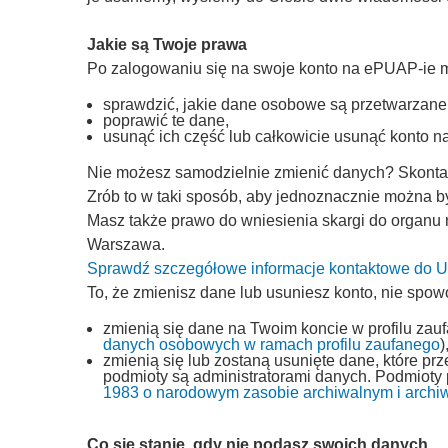
Jakie są Twoje prawa
Po zalogowaniu się na swoje konto na ePUAP-ie 
sprawdzić, jakie dane osobowe są przetwarzane
poprawić te dane,
usunąć ich część lub całkowicie usunąć konto 
Nie możesz samodzielnie zmienić danych? Skontakt
Zrób to w taki sposób, aby jednoznacznie można by
Masz także prawo do wniesienia skargi do organu
Warszawa.
Sprawdź szczegółowe informacje kontaktowe do
To, że zmienisz dane lub usuniesz konto, nie spow
zmienią się dane na Twoim koncie w profilu zau
danych osobowych w ramach profilu zaufanego
)
zmienią się lub zostaną usunięte dane, które p
podmioty są administratorami danych. Podmioty
1983 o narodowym zasobie archiwalnym i archi
Co się stanie, gdy nie podasz swoich danych