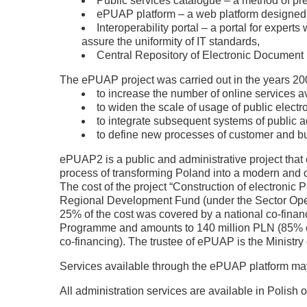
Public services catalogue – a method of pre
ePUAP platform – a web platform designed to
Interoperability portal – a portal for expe
assure the uniformity of IT standards,
Central Repository of Electronic Document 
The ePUAP project was carried out in the years 200
to increase the number of online services ava
to widen the scale of usage of public electr
to integrate subsequent systems of public 
to define new processes of customer and b
ePUAP2 is a public and administrative project that e
process of transforming Poland into a modern and ci
The cost of the project “Construction of electronic
Regional Development Fund (under the Sector Oper
25% of the cost was covered by a national co-finan
Programme and amounts to 140 million PLN (85% o
co-financing). The trustee of ePUAP is the Ministry 
Services available through the ePUAP platform m
All administration services are available in Polish o