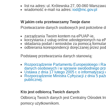
list na adres: ul. Królewska 27, 00-060 Warszawa
wiadomość e-mail na adres:
iod@mc.gov.pl
W jakim celu przetwarzamy Twoje dane
Przetwarzanie danych osobowych jest potrzebne d
zarządzania Twoim kontem na ePUAP-ie,
korzystania z usług online udostępnionych na e
składania podań i wniosków za pomocą formular
odbierania korespondencji doręczanej przez pod
Podstawę przetwarzania danych stanowią:
Rozporządzenie Parlamentu Europejskiego i Rad
danych osobowych i w sprawie swobodnego prze
Ustawa z dnia 17 lutego 2005 r. o informatyzacj
Rozporządzenie Ministra Cyfryzacji z dnia 5 paźd
publicznej.
Kto jest odbiorcą Twoich danych
Odbiorcą Twoich danych jest Centralny Ośrodek Inf
pomocy użytkownikom.