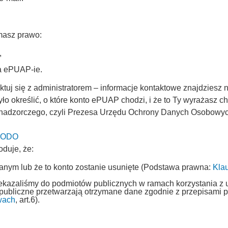
masz prawo:
,
na ePUAP-ie.
uj się z administratorem – informacje kontaktowe znajdziesz n
ło określić, o które konto ePUAP chodzi, i że to Ty wyrażasz 
 nadzorczego, czyli Prezesa Urzędu Ochrony Danych Osobowych 
 UODO
oduje, że:
fanym lub że to konto zostanie usunięte (Podstawa prawna:
Kla
,
rzekazaliśmy do podmiotów publicznych w ramach korzystania z 
 publiczne przetwarzają otrzymane dane zgodnie z przepisami
wach
, art.6).