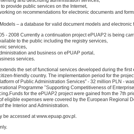
senting and describing administration services,
 provide public services on the Internet,
rts working on recommendations for electronic documents and form
Models – a database for valid document models and electronic 
5 - 2008 Currently a continuation project ePUAP2 is being carrie
ilable to the public including the registry services,
onic services,
administration and business on ePUAP portal,
usiness services.
xtends the set of functional services developed during the first e
tizen-friendly country. The implementation period for the projec
 Platform of Public Administration Services” - 32 million PLN - 
ational Programme "Supporting Competitiveness of Enterprises 
cing.Funds for the ePUAP2 project were gained from the 7th pri
f eligible expenses were covered by the European Regional D
of the Interior and Administration.
ay be accessed at www.epuap.gov.pl.
nly.