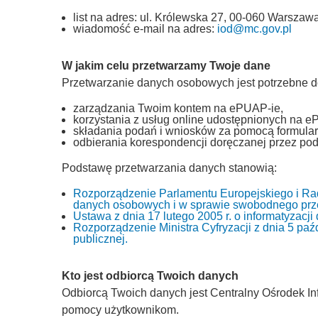
list na adres: ul. Królewska 27, 00-060 Warszawa
wiadomość e-mail na adres:
iod@mc.gov.pl
W jakim celu przetwarzamy Twoje dane
Przetwarzanie danych osobowych jest potrzebne d
zarządzania Twoim kontem na ePUAP-ie,
korzystania z usług online udostępnionych na e
składania podań i wniosków za pomocą formular
odbierania korespondencji doręczanej przez pod
Podstawę przetwarzania danych stanowią:
Rozporządzenie Parlamentu Europejskiego i Rad
danych osobowych i w sprawie swobodnego prze
Ustawa z dnia 17 lutego 2005 r. o informatyzacj
Rozporządzenie Ministra Cyfryzacji z dnia 5 paźd
publicznej.
Kto jest odbiorcą Twoich danych
Odbiorcą Twoich danych jest Centralny Ośrodek Inf
pomocy użytkownikom.