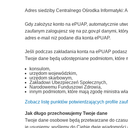
Adres siedziby Centralnego Ośrodka Informatyki: 
Gdy założysz konto na ePUAP, automatycznie utworz
zaufanym zalogujesz się na pz.gov.pl danymi, któ
adres e-mail niż podane dla konta ePUAP.
Jeśli podczas zakładania konta na ePUAP podasz
Twoje dane będą udostępniane podmiotom, które ma
konsulom,
urzędom wojewódzkim,
urzędom skarbowym,
Zakładowi Ubezpieczeń Społecznych,
Narodowemu Funduszowi Zdrowia,
innym podmiotom, które mają zgodę ministra wła
Zobacz listę punktów potwierdzających profile zau
Jak długo przechowujemy Twoje dane
Twoje dane osobowe będą przetwarzane do czasu, a
je usuniemy, wyślemy do Ciebie dwie wiadomości 