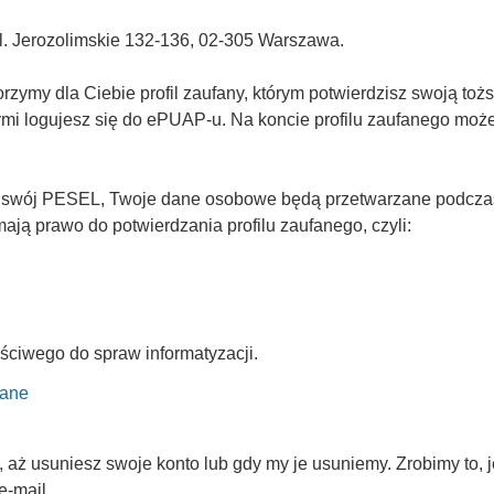
Al. Jerozolimskie 132-136, 02-305 Warszawa.
ymy dla Ciebie profil zaufany, którym potwierdzisz swoją tożs
rymi logujesz się do ePUAP-u. Na koncie profilu zaufanego mo
 swój PESEL, Twoje dane osobowe będą przetwarzane podczas p
ją prawo do potwierdzania profilu zaufanego, czyli:
ściwego do spraw informatyzacji.
fane
ż usuniesz swoje konto lub gdy my je usuniemy. Zrobimy to, je
e-mail.