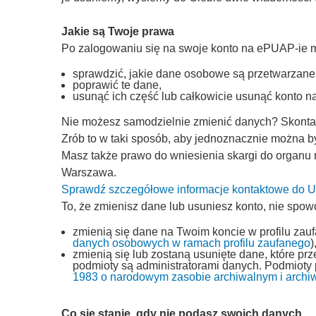
Jakie są Twoje prawa
Po zalogowaniu się na swoje konto na ePUAP-ie 
sprawdzić, jakie dane osobowe są przetwarzane
poprawić te dane,
usunąć ich część lub całkowicie usunąć konto 
Nie możesz samodzielnie zmienić danych? Skontakt
Zrób to w taki sposób, aby jednoznacznie można by
Masz także prawo do wniesienia skargi do organu
Warszawa.
Sprawdź szczegółowe informacje kontaktowe do
To, że zmienisz dane lub usuniesz konto, nie spow
zmienią się dane na Twoim koncie w profilu zau
danych osobowych w ramach profilu zaufanego
)
zmienią się lub zostaną usunięte dane, które p
podmioty są administratorami danych. Podmioty
1983 o narodowym zasobie archiwalnym i archi
Co się stanie, gdy nie podasz swoich danych