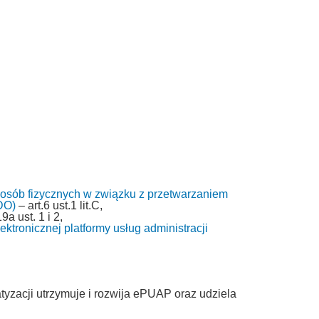
 osób fizycznych w związku z przetwarzaniem
DO)
– art.6 ust.1 lit.C,
9a ust. 1 i 2,
ktronicznej platformy usług administracji
tyzacji utrzymuje i rozwija ePUAP oraz udziela