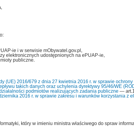
,
o:
PUAP-ie i w serwisie mObywatel.gov.pl,
zy elektronicznych udostępnionych na ePUAP-ie,
mioty publiczne.
y (UE) 2016/679 z dnia 27 kwietnia 2016 r. w sprawie ochrony
pływu takich danych oraz uchylenia dyrektywy 95/46/WE (RO
i działalności podmiotów realizujących zadania publiczne
— art.1
ziernika 2016 r. w sprawie zakresu i warunków korzystania z ele
ormatyki, który w imieniu ministra właściwego do spraw informa