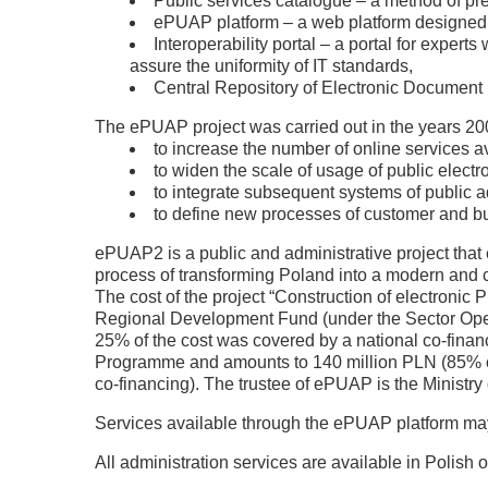
Public services catalogue – a method of pre
ePUAP platform – a web platform designed to
Interoperability portal – a portal for expe
assure the uniformity of IT standards,
Central Repository of Electronic Document 
The ePUAP project was carried out in the years 200
to increase the number of online services ava
to widen the scale of usage of public electr
to integrate subsequent systems of public 
to define new processes of customer and b
ePUAP2 is a public and administrative project that e
process of transforming Poland into a modern and ci
The cost of the project “Construction of electronic
Regional Development Fund (under the Sector Oper
25% of the cost was covered by a national co-finan
Programme and amounts to 140 million PLN (85% o
co-financing). The trustee of ePUAP is the Ministry 
Services available through the ePUAP platform m
All administration services are available in Polish o