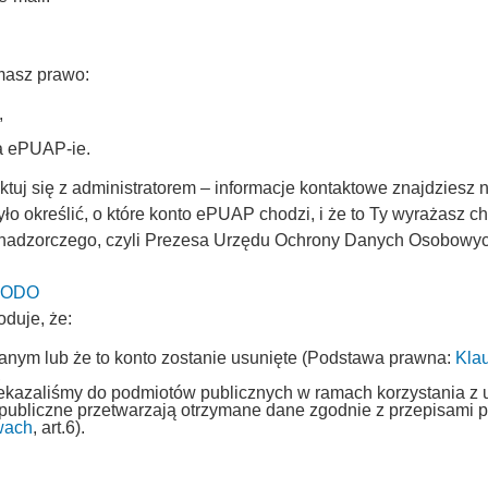
masz prawo:
,
na ePUAP-ie.
uj się z administratorem – informacje kontaktowe znajdziesz n
ło określić, o które konto ePUAP chodzi, i że to Ty wyrażasz 
 nadzorczego, czyli Prezesa Urzędu Ochrony Danych Osobowych 
 UODO
oduje, że:
fanym lub że to konto zostanie usunięte (Podstawa prawna:
Kla
,
rzekazaliśmy do podmiotów publicznych w ramach korzystania z 
 publiczne przetwarzają otrzymane dane zgodnie z przepisami
wach
, art.6).