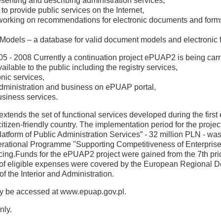
senting and describing administration services,
 provide public services on the Internet,
rts working on recommendations for electronic documents and form
Models – a database for valid document models and electronic 
5 - 2008 Currently a continuation project ePUAP2 is being carrie
ilable to the public including the registry services,
onic services,
administration and business on ePUAP portal,
usiness services.
xtends the set of functional services developed during the first e
tizen-friendly country. The implementation period for the projec
 Platform of Public Administration Services” - 32 million PLN - 
ational Programme "Supporting Competitiveness of Enterprises 
cing.Funds for the ePUAP2 project were gained from the 7th pri
f eligible expenses were covered by the European Regional D
of the Interior and Administration.
ay be accessed at www.epuap.gov.pl.
nly.