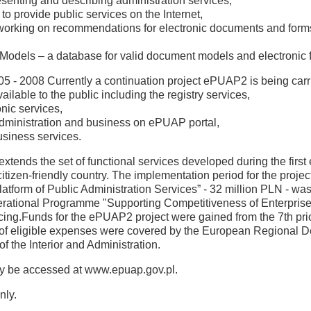
senting and describing administration services,
 provide public services on the Internet,
rts working on recommendations for electronic documents and form
Models – a database for valid document models and electronic 
5 - 2008 Currently a continuation project ePUAP2 is being carrie
ilable to the public including the registry services,
onic services,
administration and business on ePUAP portal,
usiness services.
xtends the set of functional services developed during the first e
tizen-friendly country. The implementation period for the projec
 Platform of Public Administration Services” - 32 million PLN - 
ational Programme "Supporting Competitiveness of Enterprises 
cing.Funds for the ePUAP2 project were gained from the 7th pri
f eligible expenses were covered by the European Regional D
of the Interior and Administration.
ay be accessed at www.epuap.gov.pl.
nly.