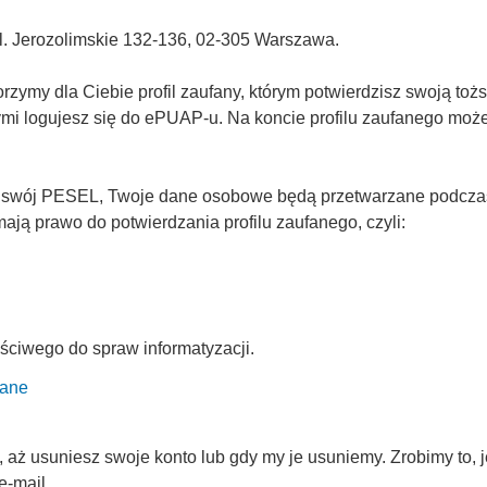
Al. Jerozolimskie 132-136, 02-305 Warszawa.
ymy dla Ciebie profil zaufany, którym potwierdzisz swoją tożs
rymi logujesz się do ePUAP-u. Na koncie profilu zaufanego mo
 swój PESEL, Twoje dane osobowe będą przetwarzane podczas p
ją prawo do potwierdzania profilu zaufanego, czyli:
ściwego do spraw informatyzacji.
fane
ż usuniesz swoje konto lub gdy my je usuniemy. Zrobimy to, je
e-mail.