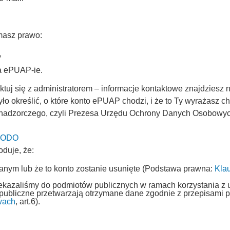
masz prawo:
,
na ePUAP-ie.
uj się z administratorem – informacje kontaktowe znajdziesz n
ło określić, o które konto ePUAP chodzi, i że to Ty wyrażasz 
 nadzorczego, czyli Prezesa Urzędu Ochrony Danych Osobowych 
 UODO
oduje, że:
fanym lub że to konto zostanie usunięte (Podstawa prawna:
Kla
,
rzekazaliśmy do podmiotów publicznych w ramach korzystania z 
 publiczne przetwarzają otrzymane dane zgodnie z przepisami
wach
, art.6).