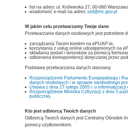
list na adres: ul. Królewska 27, 00-060 Warszawa
wiadomość e-mail na adres:
iod@mc.gov.pl
W jakim celu przetwarzamy Twoje dane
Przetwarzanie danych osobowych jest potrzebne d
zarządzania Twoim kontem na ePUAP-ie,
korzystania z usług online udostępnionych na e
składania podań i wniosków za pomocą formular
odbierania korespondencji doręczanej przez pod
Podstawę przetwarzania danych stanowią:
Rozporządzenie Parlamentu Europejskiego i Rad
danych osobowych i w sprawie swobodnego prze
Ustawa z dnia 17 lutego 2005 r. o informatyzacj
Rozporządzenie Ministra Cyfryzacji z dnia 5 paźd
publicznej.
Kto jest odbiorcą Twoich danych
Odbiorcą Twoich danych jest Centralny Ośrodek Inf
pomocy użytkownikom.