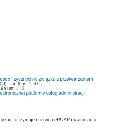
 osób fizycznych w związku z przetwarzaniem
DO)
– art.6 ust.1 lit.C,
9a ust. 1 i 2,
ktronicznej platformy usług administracji
tyzacji utrzymuje i rozwija ePUAP oraz udziela