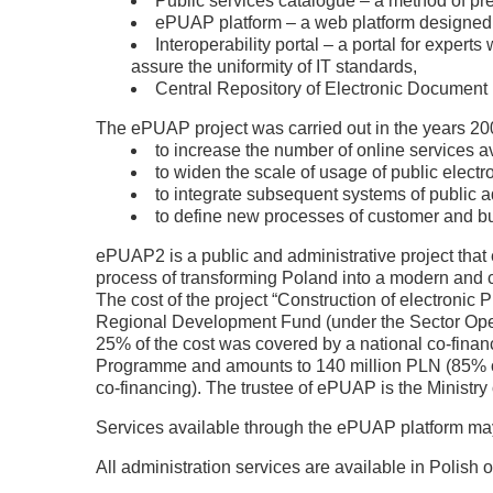
Public services catalogue – a method of pre
ePUAP platform – a web platform designed to
Interoperability portal – a portal for expe
assure the uniformity of IT standards,
Central Repository of Electronic Document 
The ePUAP project was carried out in the years 200
to increase the number of online services ava
to widen the scale of usage of public electr
to integrate subsequent systems of public 
to define new processes of customer and b
ePUAP2 is a public and administrative project that e
process of transforming Poland into a modern and ci
The cost of the project “Construction of electronic
Regional Development Fund (under the Sector Oper
25% of the cost was covered by a national co-finan
Programme and amounts to 140 million PLN (85% o
co-financing). The trustee of ePUAP is the Ministry 
Services available through the ePUAP platform m
All administration services are available in Polish o