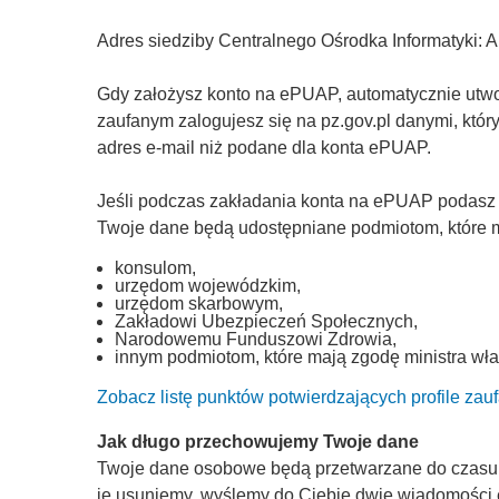
Adres siedziby Centralnego Ośrodka Informatyki: 
Gdy założysz konto na ePUAP, automatycznie utworz
zaufanym zalogujesz się na pz.gov.pl danymi, któ
adres e-mail niż podane dla konta ePUAP.
Jeśli podczas zakładania konta na ePUAP podasz
Twoje dane będą udostępniane podmiotom, które ma
konsulom,
urzędom wojewódzkim,
urzędom skarbowym,
Zakładowi Ubezpieczeń Społecznych,
Narodowemu Funduszowi Zdrowia,
innym podmiotom, które mają zgodę ministra wła
Zobacz listę punktów potwierdzających profile zau
Jak długo przechowujemy Twoje dane
Twoje dane osobowe będą przetwarzane do czasu, a
je usuniemy, wyślemy do Ciebie dwie wiadomości 