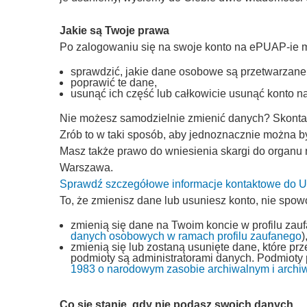
Jakie są Twoje prawa
Po zalogowaniu się na swoje konto na ePUAP-ie 
sprawdzić, jakie dane osobowe są przetwarzane
poprawić te dane,
usunąć ich część lub całkowicie usunąć konto 
Nie możesz samodzielnie zmienić danych? Skontakt
Zrób to w taki sposób, aby jednoznacznie można by
Masz także prawo do wniesienia skargi do organu
Warszawa.
Sprawdź szczegółowe informacje kontaktowe do
To, że zmienisz dane lub usuniesz konto, nie spow
zmienią się dane na Twoim koncie w profilu zau
danych osobowych w ramach profilu zaufanego
)
zmienią się lub zostaną usunięte dane, które p
podmioty są administratorami danych. Podmioty
1983 o narodowym zasobie archiwalnym i archi
Co się stanie, gdy nie podasz swoich danych