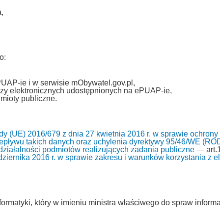
,
o:
PUAP-ie i w serwisie mObywatel.gov.pl,
zy elektronicznych udostępnionych na ePUAP-ie,
mioty publiczne.
y (UE) 2016/679 z dnia 27 kwietnia 2016 r. w sprawie ochrony
pływu takich danych oraz uchylenia dyrektywy 95/46/WE (RO
i działalności podmiotów realizujących zadania publiczne
— art.1
ziernika 2016 r. w sprawie zakresu i warunków korzystania z ele
ormatyki, który w imieniu ministra właściwego do spraw informa