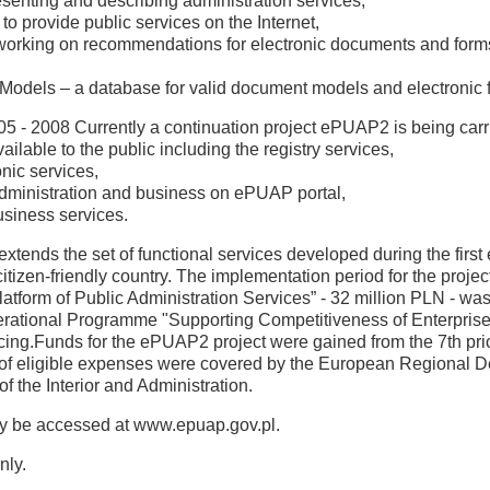
senting and describing administration services,
 provide public services on the Internet,
rts working on recommendations for electronic documents and form
Models – a database for valid document models and electronic 
5 - 2008 Currently a continuation project ePUAP2 is being carrie
ilable to the public including the registry services,
onic services,
administration and business on ePUAP portal,
usiness services.
xtends the set of functional services developed during the first e
tizen-friendly country. The implementation period for the projec
 Platform of Public Administration Services” - 32 million PLN - 
ational Programme "Supporting Competitiveness of Enterprises 
cing.Funds for the ePUAP2 project were gained from the 7th pri
f eligible expenses were covered by the European Regional D
of the Interior and Administration.
ay be accessed at www.epuap.gov.pl.
nly.