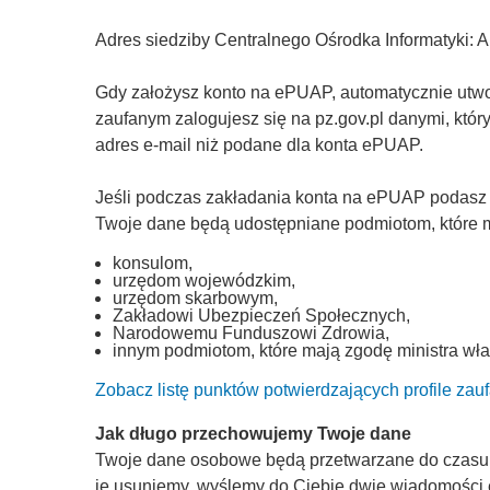
Adres siedziby Centralnego Ośrodka Informatyki: 
Gdy założysz konto na ePUAP, automatycznie utworz
zaufanym zalogujesz się na pz.gov.pl danymi, któ
adres e-mail niż podane dla konta ePUAP.
Jeśli podczas zakładania konta na ePUAP podasz
Twoje dane będą udostępniane podmiotom, które ma
konsulom,
urzędom wojewódzkim,
urzędom skarbowym,
Zakładowi Ubezpieczeń Społecznych,
Narodowemu Funduszowi Zdrowia,
innym podmiotom, które mają zgodę ministra wła
Zobacz listę punktów potwierdzających profile zau
Jak długo przechowujemy Twoje dane
Twoje dane osobowe będą przetwarzane do czasu, a
je usuniemy, wyślemy do Ciebie dwie wiadomości 