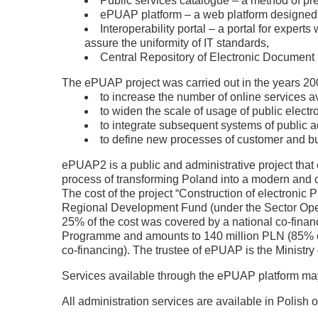
Public services catalogue – a method of pre
ePUAP platform – a web platform designed to
Interoperability portal – a portal for expe
assure the uniformity of IT standards,
Central Repository of Electronic Document 
The ePUAP project was carried out in the years 200
to increase the number of online services ava
to widen the scale of usage of public electr
to integrate subsequent systems of public 
to define new processes of customer and b
ePUAP2 is a public and administrative project that e
process of transforming Poland into a modern and ci
The cost of the project “Construction of electronic
Regional Development Fund (under the Sector Oper
25% of the cost was covered by a national co-finan
Programme and amounts to 140 million PLN (85% o
co-financing). The trustee of ePUAP is the Ministry 
Services available through the ePUAP platform m
All administration services are available in Polish o