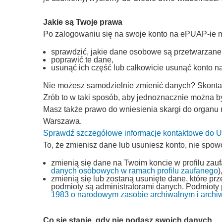
Jakie są Twoje prawa
Po zalogowaniu się na swoje konto na ePUAP-ie 
sprawdzić, jakie dane osobowe są przetwarzane
poprawić te dane,
usunąć ich część lub całkowicie usunąć konto 
Nie możesz samodzielnie zmienić danych? Skontakt
Zrób to w taki sposób, aby jednoznacznie można by
Masz także prawo do wniesienia skargi do organu
Warszawa.
Sprawdź szczegółowe informacje kontaktowe do
To, że zmienisz dane lub usuniesz konto, nie spow
zmienią się dane na Twoim koncie w profilu zau
danych osobowych w ramach profilu zaufanego
)
zmienią się lub zostaną usunięte dane, które p
podmioty są administratorami danych. Podmioty
1983 o narodowym zasobie archiwalnym i archi
Co się stanie, gdy nie podasz swoich danych