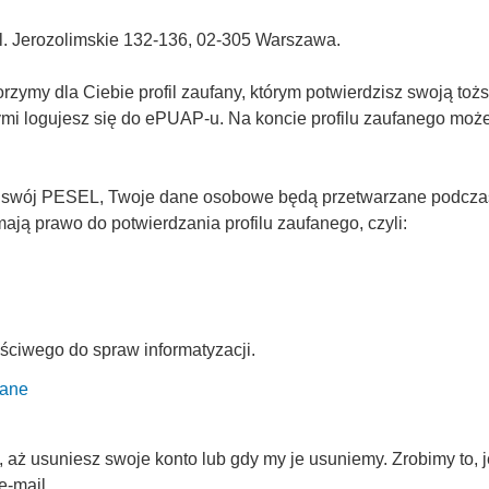
Al. Jerozolimskie 132-136, 02-305 Warszawa.
ymy dla Ciebie profil zaufany, którym potwierdzisz swoją tożs
rymi logujesz się do ePUAP-u. Na koncie profilu zaufanego mo
 swój PESEL, Twoje dane osobowe będą przetwarzane podczas p
ją prawo do potwierdzania profilu zaufanego, czyli:
ściwego do spraw informatyzacji.
fane
ż usuniesz swoje konto lub gdy my je usuniemy. Zrobimy to, je
e-mail.