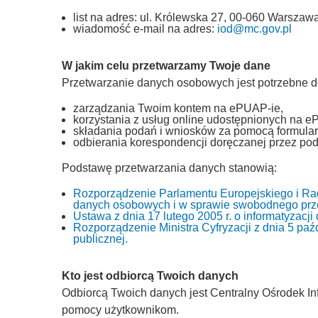
list na adres: ul. Królewska 27, 00-060 Warszawa
wiadomość e-mail na adres:
iod@mc.gov.pl
W jakim celu przetwarzamy Twoje dane
Przetwarzanie danych osobowych jest potrzebne d
zarządzania Twoim kontem na ePUAP-ie,
korzystania z usług online udostępnionych na e
składania podań i wniosków za pomocą formular
odbierania korespondencji doręczanej przez pod
Podstawę przetwarzania danych stanowią:
Rozporządzenie Parlamentu Europejskiego i Rad
danych osobowych i w sprawie swobodnego prze
Ustawa z dnia 17 lutego 2005 r. o informatyzacj
Rozporządzenie Ministra Cyfryzacji z dnia 5 paźd
publicznej.
Kto jest odbiorcą Twoich danych
Odbiorcą Twoich danych jest Centralny Ośrodek Inf
pomocy użytkownikom.