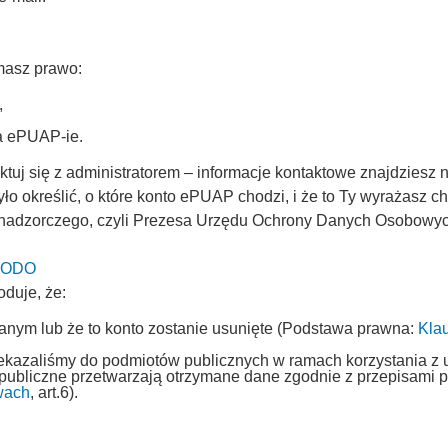
masz prawo:
,
na ePUAP-ie.
uj się z administratorem – informacje kontaktowe znajdziesz n
ło określić, o które konto ePUAP chodzi, i że to Ty wyrażasz 
 nadzorczego, czyli Prezesa Urzędu Ochrony Danych Osobowych 
 UODO
oduje, że:
fanym lub że to konto zostanie usunięte (Podstawa prawna:
Kla
,
rzekazaliśmy do podmiotów publicznych w ramach korzystania z 
 publiczne przetwarzają otrzymane dane zgodnie z przepisami
wach
, art.6).