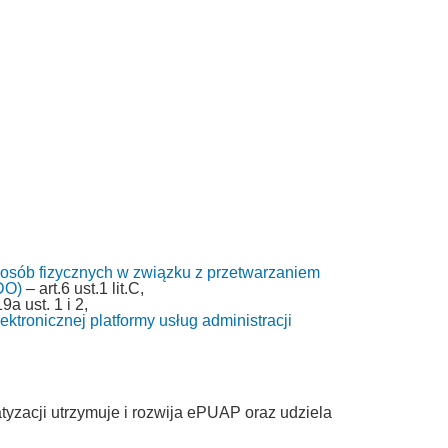
 osób fizycznych w związku z przetwarzaniem
DO)
– art.6 ust.1 lit.C,
9a ust. 1 i 2,
ktronicznej platformy usług administracji
tyzacji utrzymuje i rozwija ePUAP oraz udziela