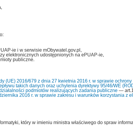
,
o:
PUAP-ie i w serwisie mObywatel.gov.pl,
zy elektronicznych udostępnionych na ePUAP-ie,
mioty publiczne.
y (UE) 2016/679 z dnia 27 kwietnia 2016 r. w sprawie ochrony
pływu takich danych oraz uchylenia dyrektywy 95/46/WE (RO
i działalności podmiotów realizujących zadania publiczne
— art.1
ziernika 2016 r. w sprawie zakresu i warunków korzystania z ele
ormatyki, który w imieniu ministra właściwego do spraw informa