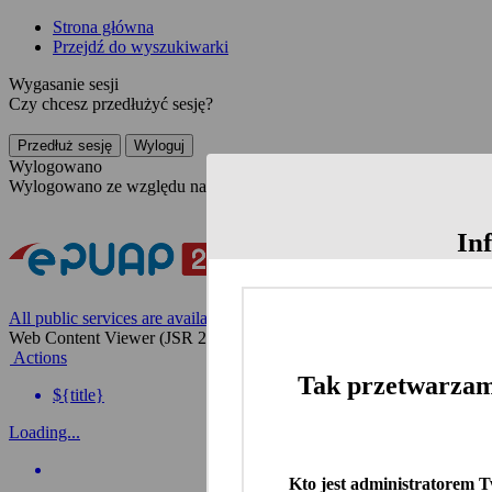
Strona główna
Przejdź do wyszukiwarki
Wygasanie sesji
Czy chcesz przedłużyć sesję?
Przedłuż sesję
Wyloguj
Wylogowano
Wylogowano ze względu na nieaktywność
In
All public services are available on the Polish website
Web Content Viewer (JSR 286)
Actions
Tak przetwarzam
${title}
Loading...
Kto jest administratorem 