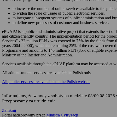
zarządzania Twoim
to increase the number of online services available to the public 
korzystania z usług
to widen the scale of usage of public electronic services,
to integrate subsequent systems of public administration and b
składania podań i 
to define new processes of customer and business services.
odbierania korespon
ePUAP2 is a public and administrative project that extends the set of f
and citizen-friendly country. The implementation period for the projec
Podstawę przetwarzania dany
Services” - 32 million PLN - was covered in 75% by the funds from 
years 2004 - 2006), while the remaining 25% of the cost was covered
Rozporządzenie Parl
Programme and amounts to 140 million PLN (85% of eligible expense
fizycznych w związ
Ministry of the Interior and Administration.
uchylenia dyrekty
Services available through the ePUAP platform may be accessed at 
Ustawa z dnia 17 lu
ust. 1 i 2,
All administration services are available in Polish only.
Rozporządzenie Mini
All public services are available on the Polish website
elektronicznej platf
Informujemy, że w nocy z soboty na niedzielę 08/09.08.2026 
Przepraszamy za utrudnienia.
Kto jest odbiorcą Twoich 
Zamknij
Odbiorcą Twoich danych jest
Portal nadzorowany przez
Ministra Cyfryzacji