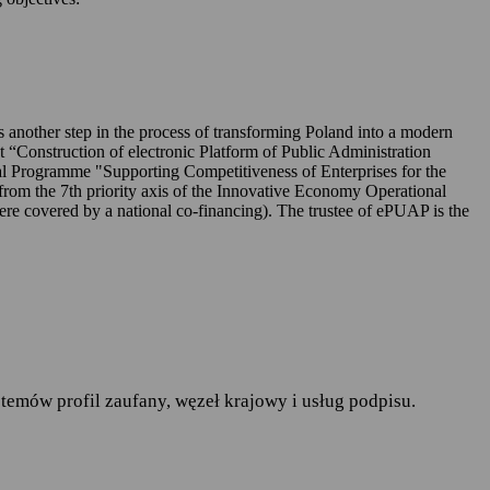
UAP-ie,
 is another step in the process of transforming Poland into a modern
ct “Construction of electronic Platform of Public Administration
l Programme "Supporting Competitiveness of Enterprises for the
rom the 7th priority axis of the Innovative Economy Operational
r. w sprawie ochrony osób
covered by a national co-financing). The trustee of ePUAP is the
pływu takich danych oraz
ania publiczne
— art.19a
runków korzystania z
temów profil zaufany, węzeł krajowy i usług podpisu.
do spraw informatyzacji