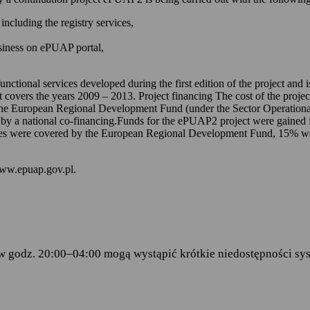
 kontem na ePUAP-ie,
including the registry services,
 online udostępnionych na ePUAP-ie i w serwisie mObywatel.gov.pl,
usiness on ePUAP portal,
wniosków za pomocą formularzy elektronicznych udostępnionych na eP
dencji doręczanej przez podmioty publiczne.
unctional services developed during the first edition of the project and
t covers the years 2009 – 2013. Project financing The cost of the proje
ch stanowią:
the European Regional Development Fund (under the Sector Operationa
 by a national co-financing.Funds for the ePUAP2 project were gained f
amentu Europejskiego i Rady (UE) 2016/679 z dnia 27 kwietnia 2016 
s were covered by the European Regional Development Fund, 15% were 
ku z przetwarzaniem danych osobowych i w sprawie swobodnego prze
wy 95/46/WE (RODO)
– art.6 ust.1 lit.C,
www.epuap.gov.pl.
tego 2005 r. o informatyzacji działalności podmiotów realizujących zad
stra Cyfryzacji z dnia 5 października 2016 r. w sprawie zakresu i wa
ormy usług administracji publicznej.
w godz. 20:00–04:00 mogą wystąpić krótkie niedostępności sys
danych
 Centralny Ośrodek Informatyki, który w imieniu ministra właściwego 