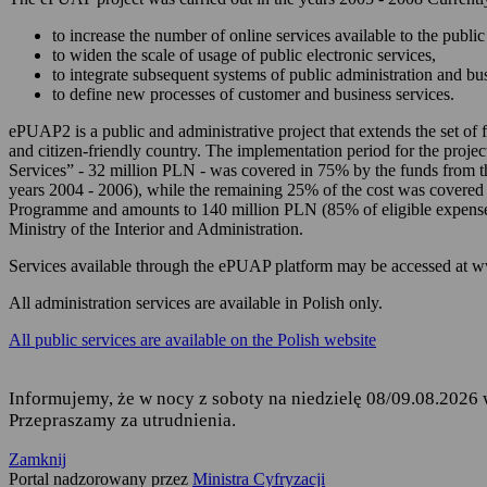
zarządzania Twoim
to increase the number of online services available to the public 
korzystania z usług
to widen the scale of usage of public electronic services,
to integrate subsequent systems of public administration and b
składania podań i 
to define new processes of customer and business services.
odbierania korespon
ePUAP2 is a public and administrative project that extends the set of f
and citizen-friendly country. The implementation period for the projec
Podstawę przetwarzania dany
Services” - 32 million PLN - was covered in 75% by the funds from 
years 2004 - 2006), while the remaining 25% of the cost was covered
Rozporządzenie Parl
Programme and amounts to 140 million PLN (85% of eligible expense
fizycznych w związ
Ministry of the Interior and Administration.
uchylenia dyrekty
Services available through the ePUAP platform may be accessed at 
Ustawa z dnia 17 lu
ust. 1 i 2,
All administration services are available in Polish only.
Rozporządzenie Mini
All public services are available on the Polish website
elektronicznej platf
Informujemy, że w nocy z soboty na niedzielę 08/09.08.2026 
Przepraszamy za utrudnienia.
Kto jest odbiorcą Twoich 
Zamknij
Odbiorcą Twoich danych jest
Portal nadzorowany przez
Ministra Cyfryzacji