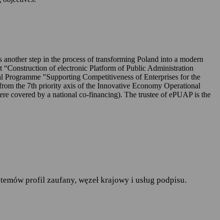
UAP-ie,
 is another step in the process of transforming Poland into a modern
ct “Construction of electronic Platform of Public Administration
l Programme "Supporting Competitiveness of Enterprises for the
rom the 7th priority axis of the Innovative Economy Operational
r. w sprawie ochrony osób
covered by a national co-financing). The trustee of ePUAP is the
pływu takich danych oraz
ania publiczne
— art.19a
runków korzystania z
temów profil zaufany, węzeł krajowy i usług podpisu.
do spraw informatyzacji