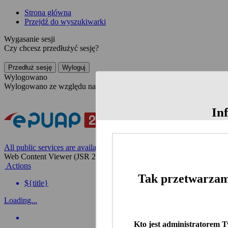
Strona główna
Przejdź do wyszukiwarki
Wygasanie sesji
Czy chcesz przedłużyć sesję?
Przedłuż sesję
Wyloguj
Wylogowano
Wylogowano ze względu na nieaktywność
In
All public services are available on the Polish website
Web Content Viewer (JSR 286)
Actions
Tak przetwarzam
${title}
Loading...
Kto jest administratorem 