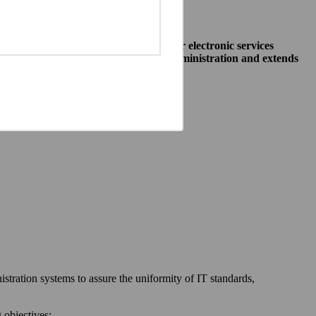
o allow public institutions make their electronic services
access to different systems of public administration and extends
ewska 27, 00-060 Warszawa,
 communication between:
stration systems to assure the uniformity of IT standards,
 objectives: