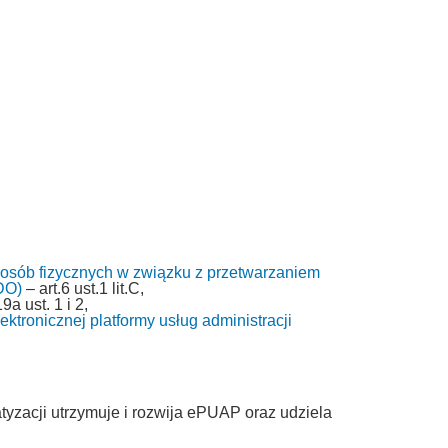
 osób fizycznych w związku z przetwarzaniem
DO)
– art.6 ust.1 lit.C,
9a ust. 1 i 2,
ktronicznej platformy usług administracji
tyzacji utrzymuje i rozwija ePUAP oraz udziela