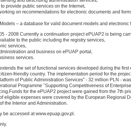
senting and describing administration services,
 provide public services on the Internet,
rts working on recommendations for electronic documents and form
Models – a database for valid document models and electronic 
5 - 2008 Currently a continuation project ePUAP2 is being carrie
ilable to the public including the registry services,
onic services,
administration and business on ePUAP portal,
usiness services.
xtends the set of functional services developed during the first e
tizen-friendly country. The implementation period for the projec
 Platform of Public Administration Services” - 32 million PLN - 
ational Programme "Supporting Competitiveness of Enterprises 
cing.Funds for the ePUAP2 project were gained from the 7th pri
f eligible expenses were covered by the European Regional D
of the Interior and Administration.
ay be accessed at www.epuap.gov.pl.
nly.