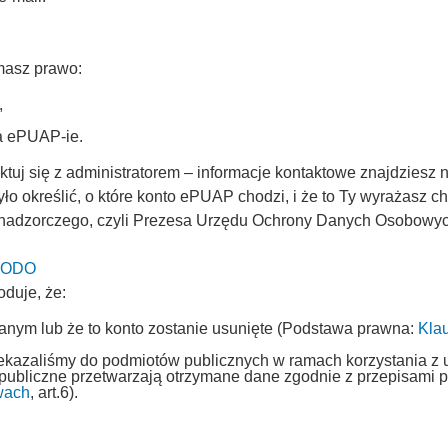
masz prawo:
,
na ePUAP-ie.
uj się z administratorem – informacje kontaktowe znajdziesz n
ło określić, o które konto ePUAP chodzi, i że to Ty wyrażasz 
 nadzorczego, czyli Prezesa Urzędu Ochrony Danych Osobowych 
 UODO
oduje, że:
fanym lub że to konto zostanie usunięte (Podstawa prawna:
Kla
,
rzekazaliśmy do podmiotów publicznych w ramach korzystania z 
 publiczne przetwarzają otrzymane dane zgodnie z przepisami
wach
, art.6).