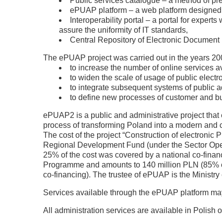
Public services catalogue – a method of pre
ePUAP platform – a web platform designed to
Interoperability portal – a portal for expe
assure the uniformity of IT standards,
Central Repository of Electronic Document 
The ePUAP project was carried out in the years 200
to increase the number of online services ava
to widen the scale of usage of public electr
to integrate subsequent systems of public 
to define new processes of customer and b
ePUAP2 is a public and administrative project that e
process of transforming Poland into a modern and ci
The cost of the project “Construction of electronic
Regional Development Fund (under the Sector Oper
25% of the cost was covered by a national co-finan
Programme and amounts to 140 million PLN (85% o
co-financing). The trustee of ePUAP is the Ministry 
Services available through the ePUAP platform m
All administration services are available in Polish o