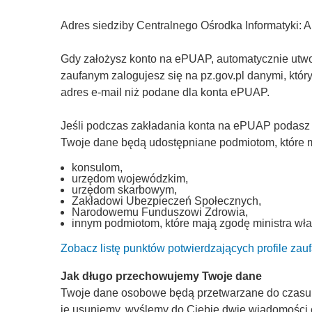
Adres siedziby Centralnego Ośrodka Informatyki: 
Gdy założysz konto na ePUAP, automatycznie utworz
zaufanym zalogujesz się na pz.gov.pl danymi, któ
adres e-mail niż podane dla konta ePUAP.
Jeśli podczas zakładania konta na ePUAP podasz
Twoje dane będą udostępniane podmiotom, które ma
konsulom,
urzędom wojewódzkim,
urzędom skarbowym,
Zakładowi Ubezpieczeń Społecznych,
Narodowemu Funduszowi Zdrowia,
innym podmiotom, które mają zgodę ministra wła
Zobacz listę punktów potwierdzających profile zau
Jak długo przechowujemy Twoje dane
Twoje dane osobowe będą przetwarzane do czasu, a
je usuniemy, wyślemy do Ciebie dwie wiadomości 