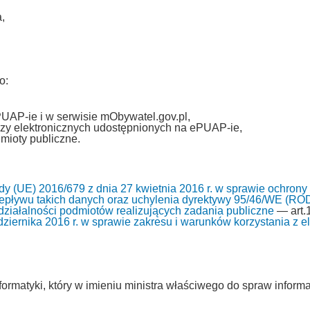
,
o:
PUAP-ie i w serwisie mObywatel.gov.pl,
zy elektronicznych udostępnionych na ePUAP-ie,
mioty publiczne.
y (UE) 2016/679 z dnia 27 kwietnia 2016 r. w sprawie ochrony
pływu takich danych oraz uchylenia dyrektywy 95/46/WE (RO
i działalności podmiotów realizujących zadania publiczne
— art.1
ziernika 2016 r. w sprawie zakresu i warunków korzystania z ele
ormatyki, który w imieniu ministra właściwego do spraw informa