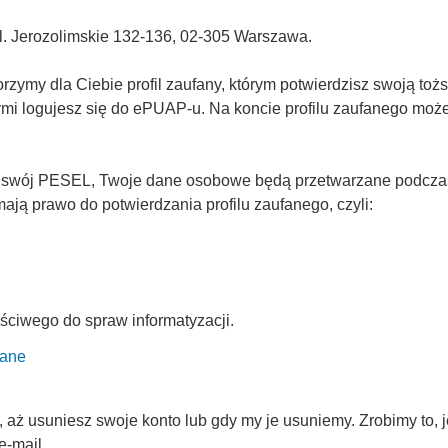
Al. Jerozolimskie 132-136, 02-305 Warszawa.
ymy dla Ciebie profil zaufany, którym potwierdzisz swoją tożs
rymi logujesz się do ePUAP-u. Na koncie profilu zaufanego mo
 swój PESEL, Twoje dane osobowe będą przetwarzane podczas p
ją prawo do potwierdzania profilu zaufanego, czyli:
ściwego do spraw informatyzacji.
fane
ż usuniesz swoje konto lub gdy my je usuniemy. Zrobimy to, je
e-mail.