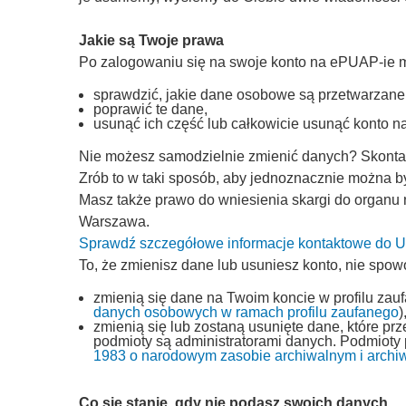
Jakie są Twoje prawa
Po zalogowaniu się na swoje konto na ePUAP-ie 
sprawdzić, jakie dane osobowe są przetwarzane
poprawić te dane,
usunąć ich część lub całkowicie usunąć konto 
Nie możesz samodzielnie zmienić danych? Skontakt
Zrób to w taki sposób, aby jednoznacznie można by
Masz także prawo do wniesienia skargi do organu
Warszawa.
Sprawdź szczegółowe informacje kontaktowe do
To, że zmienisz dane lub usuniesz konto, nie spow
zmienią się dane na Twoim koncie w profilu zau
danych osobowych w ramach profilu zaufanego
)
zmienią się lub zostaną usunięte dane, które p
podmioty są administratorami danych. Podmioty
1983 o narodowym zasobie archiwalnym i archi
Co się stanie, gdy nie podasz swoich danych