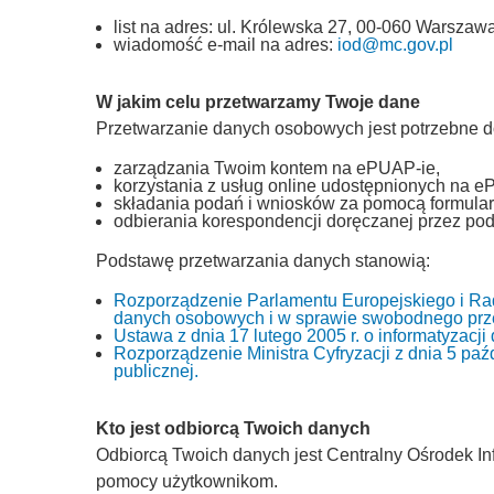
list na adres: ul. Królewska 27, 00-060 Warszawa
wiadomość e-mail na adres:
iod@mc.gov.pl
W jakim celu przetwarzamy Twoje dane
Przetwarzanie danych osobowych jest potrzebne d
zarządzania Twoim kontem na ePUAP-ie,
korzystania z usług online udostępnionych na e
składania podań i wniosków za pomocą formular
odbierania korespondencji doręczanej przez pod
Podstawę przetwarzania danych stanowią:
Rozporządzenie Parlamentu Europejskiego i Rad
danych osobowych i w sprawie swobodnego prze
Ustawa z dnia 17 lutego 2005 r. o informatyzacj
Rozporządzenie Ministra Cyfryzacji z dnia 5 paźd
publicznej.
Kto jest odbiorcą Twoich danych
Odbiorcą Twoich danych jest Centralny Ośrodek Inf
pomocy użytkownikom.