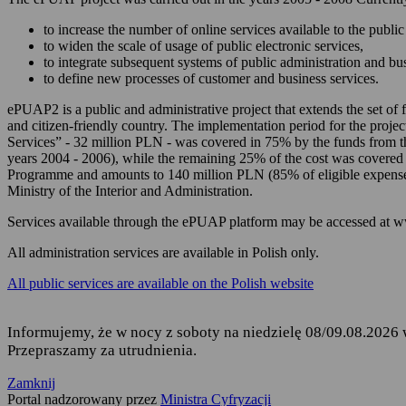
zarządzania Twoim
to increase the number of online services available to the public 
korzystania z usług
to widen the scale of usage of public electronic services,
to integrate subsequent systems of public administration and b
składania podań i 
to define new processes of customer and business services.
odbierania korespon
ePUAP2 is a public and administrative project that extends the set of f
and citizen-friendly country. The implementation period for the projec
Podstawę przetwarzania dany
Services” - 32 million PLN - was covered in 75% by the funds from 
years 2004 - 2006), while the remaining 25% of the cost was covered
Rozporządzenie Parl
Programme and amounts to 140 million PLN (85% of eligible expense
fizycznych w związ
Ministry of the Interior and Administration.
uchylenia dyrekty
Services available through the ePUAP platform may be accessed at 
Ustawa z dnia 17 lu
ust. 1 i 2,
All administration services are available in Polish only.
Rozporządzenie Mini
All public services are available on the Polish website
elektronicznej platf
Informujemy, że w nocy z soboty na niedzielę 08/09.08.2026 
Przepraszamy za utrudnienia.
Kto jest odbiorcą Twoich 
Zamknij
Odbiorcą Twoich danych jest
Portal nadzorowany przez
Ministra Cyfryzacji