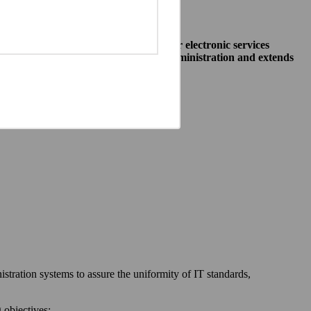
o allow public institutions make their electronic services
access to different systems of public administration and extends
ewska 27, 00-060 Warszawa,
 communication between:
stration systems to assure the uniformity of IT standards,
 objectives: