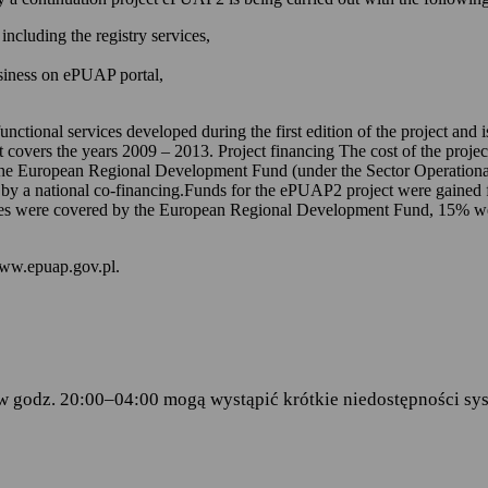
 kontem na ePUAP-ie,
including the registry services,
 online udostępnionych na ePUAP-ie i w serwisie mObywatel.gov.pl,
usiness on ePUAP portal,
wniosków za pomocą formularzy elektronicznych udostępnionych na eP
dencji doręczanej przez podmioty publiczne.
unctional services developed during the first edition of the project and
t covers the years 2009 – 2013. Project financing The cost of the proje
ch stanowią:
the European Regional Development Fund (under the Sector Operationa
 by a national co-financing.Funds for the ePUAP2 project were gained f
amentu Europejskiego i Rady (UE) 2016/679 z dnia 27 kwietnia 2016 
s were covered by the European Regional Development Fund, 15% were 
ku z przetwarzaniem danych osobowych i w sprawie swobodnego prze
wy 95/46/WE (RODO)
– art.6 ust.1 lit.C,
www.epuap.gov.pl.
tego 2005 r. o informatyzacji działalności podmiotów realizujących zad
stra Cyfryzacji z dnia 5 października 2016 r. w sprawie zakresu i wa
ormy usług administracji publicznej.
w godz. 20:00–04:00 mogą wystąpić krótkie niedostępności sys
danych
 Centralny Ośrodek Informatyki, który w imieniu ministra właściwego 