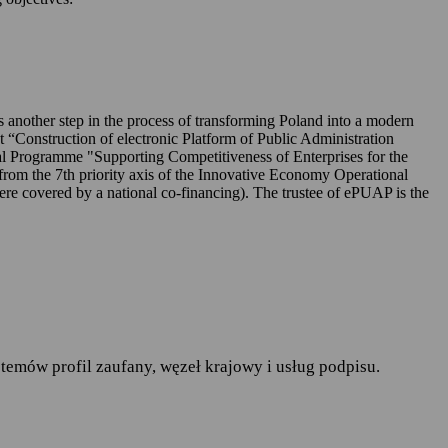
UAP-ie,
 is another step in the process of transforming Poland into a modern
ct “Construction of electronic Platform of Public Administration
l Programme "Supporting Competitiveness of Enterprises for the
rom the 7th priority axis of the Innovative Economy Operational
r. w sprawie ochrony osób
covered by a national co-financing). The trustee of ePUAP is the
pływu takich danych oraz
ania publiczne
— art.19a
runków korzystania z
temów profil zaufany, węzeł krajowy i usług podpisu.
do spraw informatyzacji