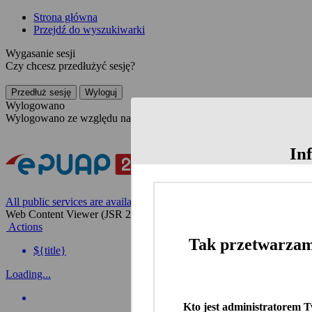
Strona główna
Przejdź do wyszukiwarki
Wygasanie sesji
Czy chcesz przedłużyć sesję?
Przedłuż sesję
Wyloguj
Wylogowano
Wylogowano ze względu na nieaktywność
In
All public services are available on the Polish website
Web Content Viewer (JSR 286)
Actions
Tak przetwarzam
${title}
Loading...
Kto jest administratorem 