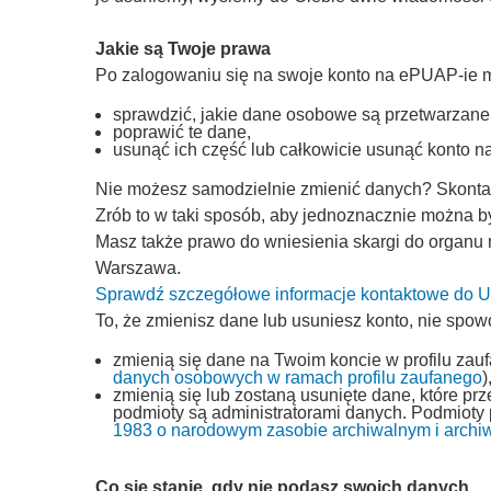
Jakie są Twoje prawa
Po zalogowaniu się na swoje konto na ePUAP-ie 
sprawdzić, jakie dane osobowe są przetwarzane
poprawić te dane,
usunąć ich część lub całkowicie usunąć konto 
Nie możesz samodzielnie zmienić danych? Skontakt
Zrób to w taki sposób, aby jednoznacznie można by
Masz także prawo do wniesienia skargi do organu
Warszawa.
Sprawdź szczegółowe informacje kontaktowe do
To, że zmienisz dane lub usuniesz konto, nie spow
zmienią się dane na Twoim koncie w profilu zau
danych osobowych w ramach profilu zaufanego
)
zmienią się lub zostaną usunięte dane, które p
podmioty są administratorami danych. Podmioty
1983 o narodowym zasobie archiwalnym i archi
Co się stanie, gdy nie podasz swoich danych