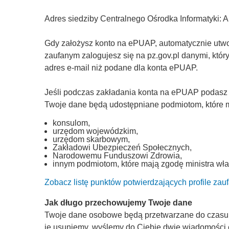
Adres siedziby Centralnego Ośrodka Informatyki: 
Gdy założysz konto na ePUAP, automatycznie utworz
zaufanym zalogujesz się na pz.gov.pl danymi, któ
adres e-mail niż podane dla konta ePUAP.
Jeśli podczas zakładania konta na ePUAP podasz
Twoje dane będą udostępniane podmiotom, które ma
konsulom,
urzędom wojewódzkim,
urzędom skarbowym,
Zakładowi Ubezpieczeń Społecznych,
Narodowemu Funduszowi Zdrowia,
innym podmiotom, które mają zgodę ministra wła
Zobacz listę punktów potwierdzających profile zau
Jak długo przechowujemy Twoje dane
Twoje dane osobowe będą przetwarzane do czasu, a
je usuniemy, wyślemy do Ciebie dwie wiadomości 