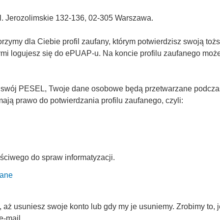
Al. Jerozolimskie 132-136, 02-305 Warszawa.
ymy dla Ciebie profil zaufany, którym potwierdzisz swoją tożs
rymi logujesz się do ePUAP-u. Na koncie profilu zaufanego mo
 swój PESEL, Twoje dane osobowe będą przetwarzane podczas p
ją prawo do potwierdzania profilu zaufanego, czyli:
ściwego do spraw informatyzacji.
fane
ż usuniesz swoje konto lub gdy my je usuniemy. Zrobimy to, je
e-mail.