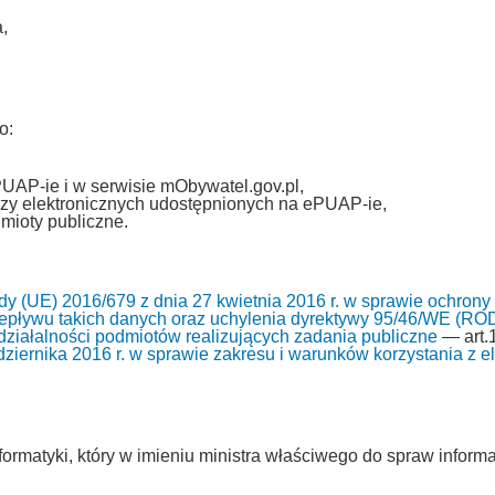
,
o:
PUAP-ie i w serwisie mObywatel.gov.pl,
zy elektronicznych udostępnionych na ePUAP-ie,
mioty publiczne.
y (UE) 2016/679 z dnia 27 kwietnia 2016 r. w sprawie ochrony
pływu takich danych oraz uchylenia dyrektywy 95/46/WE (RO
i działalności podmiotów realizujących zadania publiczne
— art.1
ziernika 2016 r. w sprawie zakresu i warunków korzystania z ele
ormatyki, który w imieniu ministra właściwego do spraw informa