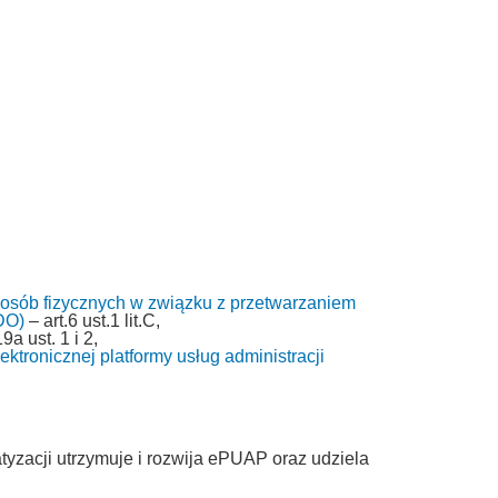
 osób fizycznych w związku z przetwarzaniem
DO)
– art.6 ust.1 lit.C,
9a ust. 1 i 2,
ktronicznej platformy usług administracji
tyzacji utrzymuje i rozwija ePUAP oraz udziela