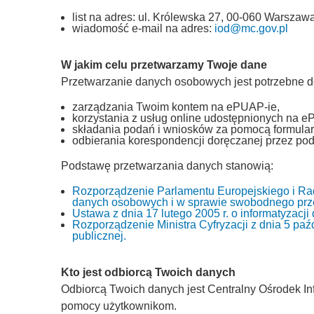
list na adres: ul. Królewska 27, 00-060 Warszawa
wiadomość e-mail na adres:
iod@mc.gov.pl
W jakim celu przetwarzamy Twoje dane
Przetwarzanie danych osobowych jest potrzebne d
zarządzania Twoim kontem na ePUAP-ie,
korzystania z usług online udostępnionych na e
składania podań i wniosków za pomocą formular
odbierania korespondencji doręczanej przez pod
Podstawę przetwarzania danych stanowią:
Rozporządzenie Parlamentu Europejskiego i Rad
danych osobowych i w sprawie swobodnego prze
Ustawa z dnia 17 lutego 2005 r. o informatyzacj
Rozporządzenie Ministra Cyfryzacji z dnia 5 paźd
publicznej.
Kto jest odbiorcą Twoich danych
Odbiorcą Twoich danych jest Centralny Ośrodek Inf
pomocy użytkownikom.