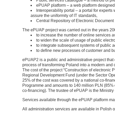
Public services catalogue – a method of pre
ePUAP platform – a web platform designed to
Interoperability portal – a portal for expe
assure the uniformity of IT standards,
Central Repository of Electronic Document 
The ePUAP project was carried out in the years 200
to increase the number of online services ava
to widen the scale of usage of public electr
to integrate subsequent systems of public 
to define new processes of customer and b
ePUAP2 is a public and administrative project that e
process of transforming Poland into a modern and ci
The cost of the project “Construction of electronic
Regional Development Fund (under the Sector Oper
25% of the cost was covered by a national co-finan
Programme and amounts to 140 million PLN (85% o
co-financing). The trustee of ePUAP is the Ministry 
Services available through the ePUAP platform m
All administration services are available in Polish o