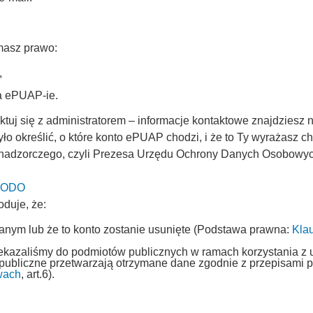
masz prawo:
,
na ePUAP-ie.
uj się z administratorem – informacje kontaktowe znajdziesz n
ło określić, o które konto ePUAP chodzi, i że to Ty wyrażasz 
 nadzorczego, czyli Prezesa Urzędu Ochrony Danych Osobowych 
 UODO
oduje, że:
fanym lub że to konto zostanie usunięte (Podstawa prawna:
Kla
,
rzekazaliśmy do podmiotów publicznych w ramach korzystania z 
 publiczne przetwarzają otrzymane dane zgodnie z przepisami
wach
, art.6).