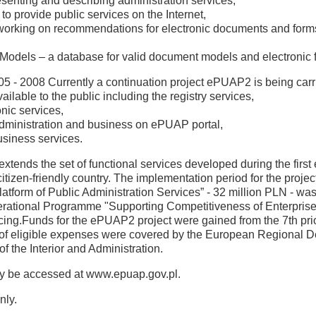
senting and describing administration services,
 provide public services on the Internet,
rts working on recommendations for electronic documents and form
Models – a database for valid document models and electronic 
5 - 2008 Currently a continuation project ePUAP2 is being carrie
ilable to the public including the registry services,
onic services,
administration and business on ePUAP portal,
usiness services.
xtends the set of functional services developed during the first e
tizen-friendly country. The implementation period for the projec
 Platform of Public Administration Services” - 32 million PLN - 
ational Programme "Supporting Competitiveness of Enterprises 
cing.Funds for the ePUAP2 project were gained from the 7th pri
f eligible expenses were covered by the European Regional D
of the Interior and Administration.
ay be accessed at www.epuap.gov.pl.
nly.